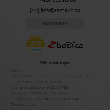
+420 603 115 091
info@remauh.cz
KONTAKTY
Vše o nákupu
Kontakt
Jak si vybrat barvu nebo určitou variantu produktu
Jak si posunout DATUM DODÁNÍ?
K čemu slouží funkce ,,HLÍDACÍ PES"
Nepřeji si vložit FAKTURU do zásilky
Jak objednat DOČASNĚ VYPRODANÉ zboží
Způsoby platby