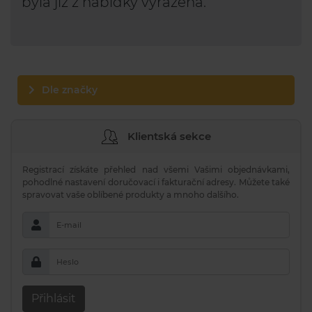
byla již z nabídky vyřazena.
Dle značky
Klientská sekce
Registrací získáte přehled nad všemi Vašimi objednávkami,
pohodlné nastavení doručovací i fakturační adresy. Můžete také
spravovat vaše oblíbené produkty a mnoho dalšího.
E-mail
Heslo
Přihlásit