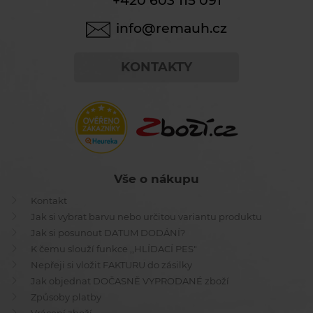
+420 603 115 091
info@remauh.cz
KONTAKTY
Vše o nákupu
Kontakt
Jak si vybrat barvu nebo určitou variantu produktu
Jak si posunout DATUM DODÁNÍ?
K čemu slouží funkce ,,HLÍDACÍ PES"
Nepřeji si vložit FAKTURU do zásilky
Jak objednat DOČASNĚ VYPRODANÉ zboží
Způsoby platby