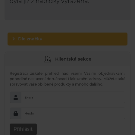
byla již z nabídky vyřazena.
Dle značky
Klientská sekce
Registrací získáte přehled nad všemi Vašimi objednávkami,
pohodlné nastavení doručovací i fakturační adresy. Můžete také
spravovat vaše oblíbené produkty a mnoho dalšího.
E-mail
Heslo
Přihlásit