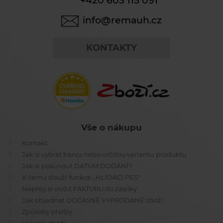
+420 603 115 091
info@remauh.cz
KONTAKTY
Vše o nákupu
Kontakt
Jak si vybrat barvu nebo určitou variantu produktu
Jak si posunout DATUM DODÁNÍ?
K čemu slouží funkce ,,HLÍDACÍ PES"
Nepřeji si vložit FAKTURU do zásilky
Jak objednat DOČASNĚ VYPRODANÉ zboží
Způsoby platby