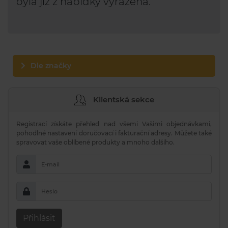
byla již z nabídky vyřazena.
Dle značky
Klientská sekce
Registrací získáte přehled nad všemi Vašimi objednávkami,
pohodlné nastavení doručovací i fakturační adresy. Můžete také
spravovat vaše oblíbené produkty a mnoho dalšího.
E-mail
Heslo
Přihlásit