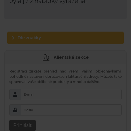
byla již z nabídky vyřazena.
Dle značky
Klientská sekce
Registrací získáte přehled nad všemi Vašimi objednávkami,
pohodlné nastavení doručovací i fakturační adresy. Můžete také
spravovat vaše oblíbené produkty a mnoho dalšího.
E-mail
Heslo
Přihlásit