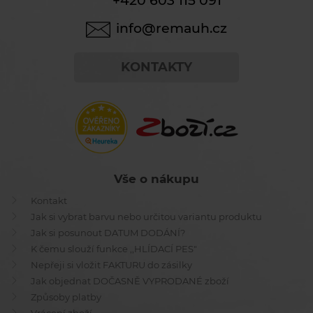
+420 603 115 091
info@remauh.cz
KONTAKTY
Vše o nákupu
Kontakt
Jak si vybrat barvu nebo určitou variantu produktu
Jak si posunout DATUM DODÁNÍ?
K čemu slouží funkce ,,HLÍDACÍ PES"
Nepřeji si vložit FAKTURU do zásilky
Jak objednat DOČASNĚ VYPRODANÉ zboží
Způsoby platby