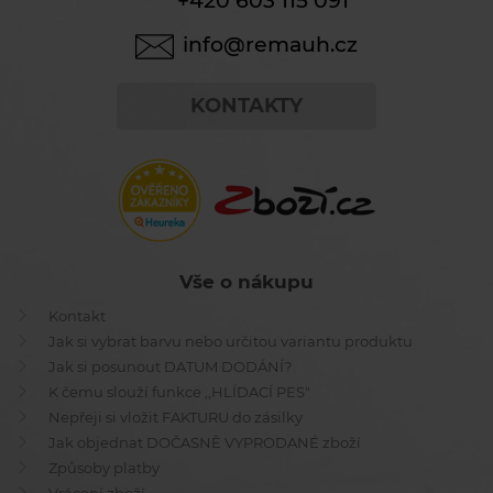
+420 603 115 091
info@remauh.cz
KONTAKTY
Vše o nákupu
Kontakt
Jak si vybrat barvu nebo určitou variantu produktu
Jak si posunout DATUM DODÁNÍ?
K čemu slouží funkce ,,HLÍDACÍ PES"
Nepřeji si vložit FAKTURU do zásilky
Jak objednat DOČASNĚ VYPRODANÉ zboží
Způsoby platby