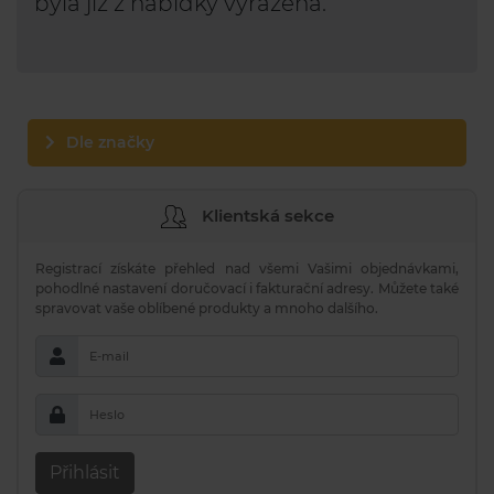
byla již z nabídky vyřazena.
Dle značky
Klientská sekce
Registrací získáte přehled nad všemi Vašimi objednávkami,
pohodlné nastavení doručovací i fakturační adresy. Můžete také
spravovat vaše oblíbené produkty a mnoho dalšího.
E-mail
Heslo
Přihlásit