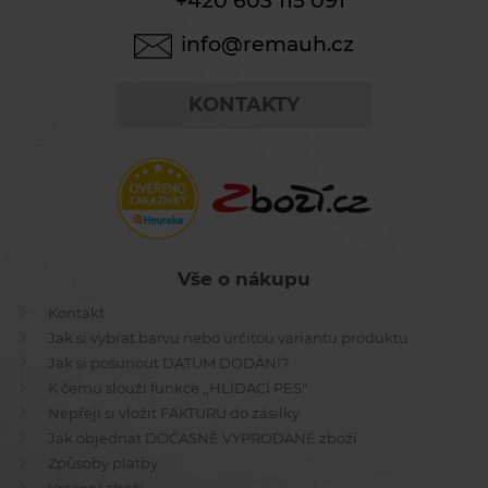
+420 603 115 091
info@remauh.cz
KONTAKTY
Vše o nákupu
Kontakt
Jak si vybrat barvu nebo určitou variantu produktu
Jak si posunout DATUM DODÁNÍ?
K čemu slouží funkce ,,HLÍDACÍ PES"
Nepřeji si vložit FAKTURU do zásilky
Jak objednat DOČASNĚ VYPRODANÉ zboží
Způsoby platby