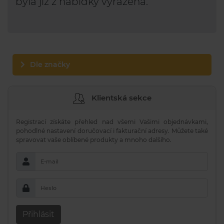
byla již z nabídky vyřazena.
Dle značky
Klientská sekce
Registrací získáte přehled nad všemi Vašimi objednávkami,
pohodlné nastavení doručovací i fakturační adresy. Můžete také
spravovat vaše oblíbené produkty a mnoho dalšího.
E-mail
Heslo
Přihlásit