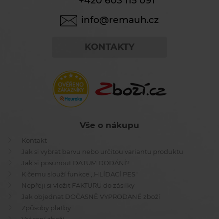
+420 603 115 091
info@remauh.cz
KONTAKTY
Vše o nákupu
Kontakt
Jak si vybrat barvu nebo určitou variantu produktu
Jak si posunout DATUM DODÁNÍ?
K čemu slouží funkce ,,HLÍDACÍ PES"
Nepřeji si vložit FAKTURU do zásilky
Jak objednat DOČASNĚ VYPRODANÉ zboží
Způsoby platby