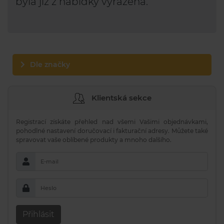
byla již z nabídky vyřazena.
Dle značky
Klientská sekce
Registrací získáte přehled nad všemi Vašimi objednávkami,
pohodlné nastavení doručovací i fakturační adresy. Můžete také
spravovat vaše oblíbené produkty a mnoho dalšího.
E-mail
Heslo
Přihlásit