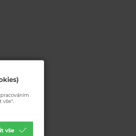
okies)
 zpracováním
 vše".
it vše