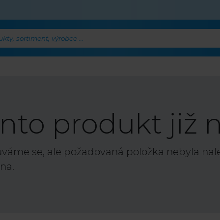
ty, sortiment, výrobce ...
nto produkt již n
áme se, ale požadovaná položka nebyla nalez
na.