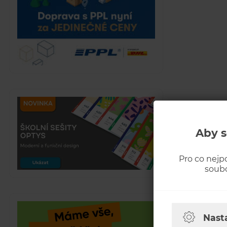
Aby s
Pro co nejp
soubo
Nast