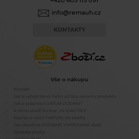
+420 603 115 091
info@remauh.cz
KONTAKTY
Vše o nákupu
Kontakt
Jak si vybrat barvu nebo určitou variantu produktu
Jak si posunout DATUM DODÁNÍ?
K čemu slouží funkce ,,HLÍDACÍ PES"
Nepřeji si vložit FAKTURU do zásilky
Jak objednat DOČASNĚ VYPRODANÉ zboží
Způsoby platby