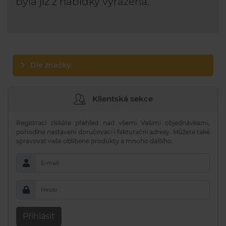
byla již z nabídky vyřazena.
Dle značky
Klientská sekce
Registrací získáte přehled nad všemi Vašimi objednávkami,
pohodlné nastavení doručovací i fakturační adresy. Můžete také
spravovat vaše oblíbené produkty a mnoho dalšího.
E-mail
Heslo
Přihlásit