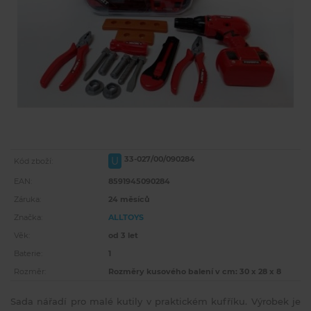
33-027/00/090284
U
Kód zboží:
EAN:
8591945090284
Záruka:
24 měsíců
Značka:
ALLTOYS
Věk:
od 3 let
Baterie:
1
Rozměr:
Rozměry kusového balení v cm: 30 x 28 x 8
Sada nářadí pro malé kutily v praktickém kufříku. Výrobek je