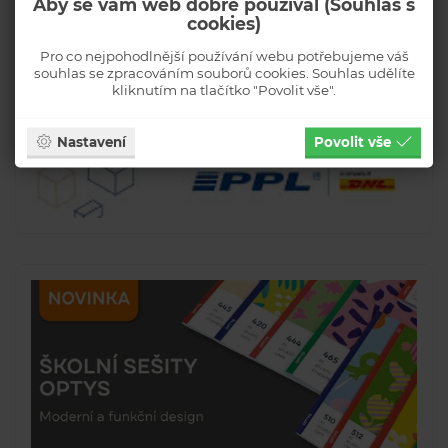
Aby se vám web dobře používal (Souhlas s
cookies)
Pro co nejpohodlnější používání webu potřebujeme váš
souhlas se zpracováním souborů cookies. Souhlas udělíte
kliknutím na tlačítko "Povolit vše".
Nastavení
Povolit vše