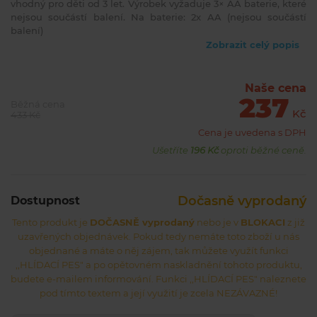
vhodný pro děti od 3 let. Výrobek vyžaduje 3× AA baterie, které
nejsou součástí balení. Na baterie: 2x AA (nejsou součástí
balení)
Zobrazit celý popis
Naše cena
237
Běžná cena
Kč
433 Kč
Cena je uvedena s DPH
Ušetříte
196 Kč
oproti běžné ceně.
Dočasně vyprodaný
Dostupnost
Tento produkt je
DOČASNĚ vyprodaný
nebo je v
BLOKACI
z již
uzavřených objednávek. Pokud tedy nemáte toto zboží u nás
objednané a máte o něj zájem, tak můžete využít funkci
,,HLÍDACÍ PES" a po opětovném naskladnění tohoto produktu,
budete e-mailem informování. Funkci ,,HLÍDACÍ PES" naleznete
pod tímto textem a její využití je zcela NEZÁVAZNÉ!