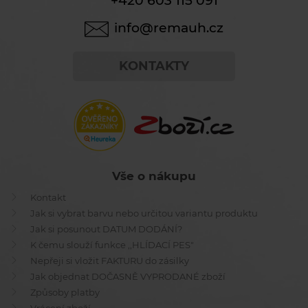
+420 603 115 091
info@remauh.cz
KONTAKTY
Vše o nákupu
Kontakt
Jak si vybrat barvu nebo určitou variantu produktu
Jak si posunout DATUM DODÁNÍ?
K čemu slouží funkce ,,HLÍDACÍ PES"
Nepřeji si vložit FAKTURU do zásilky
Jak objednat DOČASNĚ VYPRODANÉ zboží
Způsoby platby