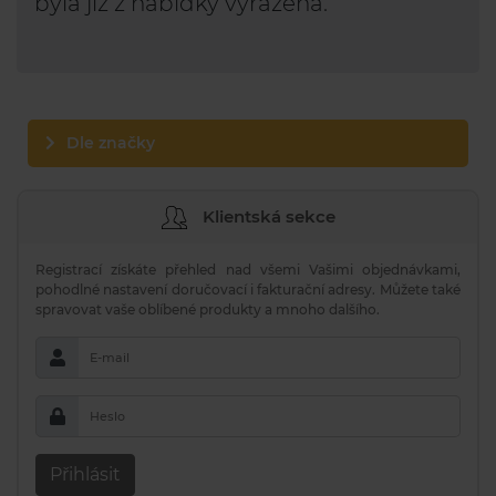
byla již z nabídky vyřazena.
Dle značky
Klientská sekce
Registrací získáte přehled nad všemi Vašimi objednávkami,
pohodlné nastavení doručovací i fakturační adresy. Můžete také
spravovat vaše oblíbené produkty a mnoho dalšího.
E-mail
Heslo
Přihlásit