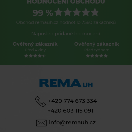
HODNOCENÍ OBCHODU
99 %
Obchod remauh.cz hodnotilo 7560 zákazníků
Naposled přidané hodnocení:
Ověřený zákazník
Ověřený zákazník
Před 4 dny
Před týdnem
+420 774 673 334
+420 603 115 091
info@remauh.cz