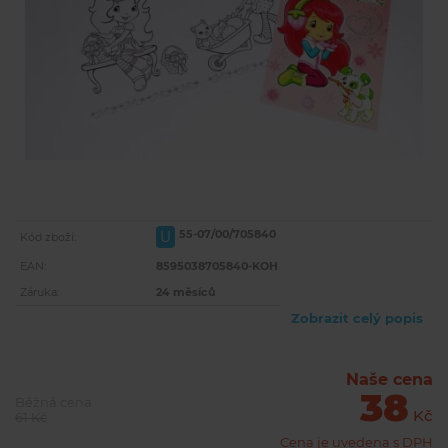
55-07/00/705840
U
Kód zboží:
EAN:
8595038705840-KOH
Záruka:
24 měsíců
Zobrazit celý popis
Naše cena
38
Běžná cena
Kč
61 Kč
Cena je uvedena s DPH