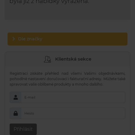
byla již z nabídky vyřazena.
Dle značky
Klientská sekce
Registrací získáte přehled nad všemi Vašimi objednávkami,
pohodlné nastavení doručovací i fakturační adresy. Můžete také
spravovat vaše oblíbené produkty a mnoho dalšího.
E-mail
Heslo
Přihlásit