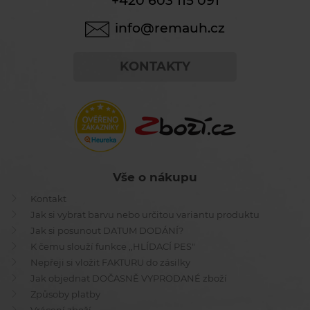
+420 603 115 091
info@remauh.cz
KONTAKTY
Vše o nákupu
Kontakt
Jak si vybrat barvu nebo určitou variantu produktu
Jak si posunout DATUM DODÁNÍ?
K čemu slouží funkce ,,HLÍDACÍ PES"
Nepřeji si vložit FAKTURU do zásilky
Jak objednat DOČASNĚ VYPRODANÉ zboží
Způsoby platby