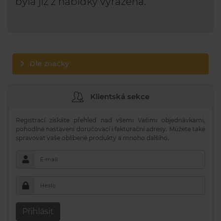
byla již z nabídky vyřazena.
Dle značky
Klientská sekce
Registrací získáte přehled nad všemi Vašimi objednávkami,
pohodlné nastavení doručovací i fakturační adresy. Můžete také
spravovat vaše oblíbené produkty a mnoho dalšího.
E-mail
Heslo
Přihlásit