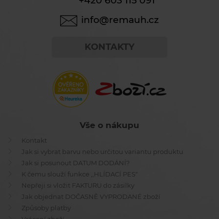
+420 603 115 091
info@remauh.cz
KONTAKTY
Vše o nákupu
Kontakt
Jak si vybrat barvu nebo určitou variantu produktu
Jak si posunout DATUM DODÁNÍ?
K čemu slouží funkce ,,HLÍDACÍ PES"
Nepřeji si vložit FAKTURU do zásilky
Jak objednat DOČASNĚ VYPRODANÉ zboží
Způsoby platby