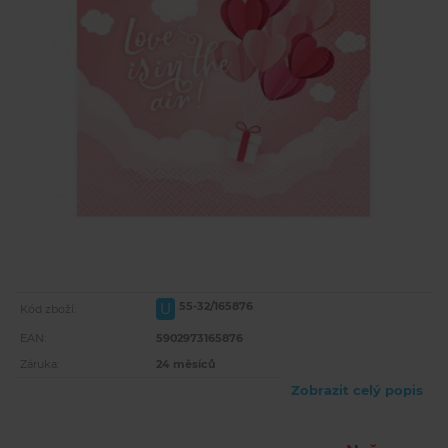
55-32/165876
U
Kód zboží:
EAN:
5902973165876
Záruka:
24 měsíců
Zobrazit celý popis