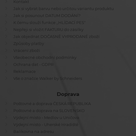
Kontakt
Jak si vybrat barvu nebo určitou variantu produktu
Jak si posunout DATUM DODÁNÍ?
K čemu slouží funkce ,,HLÍDACÍ PES"
Nepřeji si vložit FAKTURU do zásilky
Jak objednat DOČASNĚ VYPRODANÉ zboží
Způsoby platby
Vrácení zboží
Všeobecné obchodní podmínky
Ochrana dat - GDPR
Reklamace
Vše o značce Walker by Schneiders
Doprava
Poštovné a doprava ČESKÁ REPUBLIKA
Poštovné a doprava na SLOVENSKO
Výdejní místo - Medlov u Uničova
Výdejní místo - Uherské Hradiště
Balíkovna na adresu