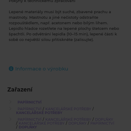
Pokyny k technickému zpracování
Lepené materiály musí být suché, zbavené prachu a
mastnoty. Mastnotu a jiné nečistoty odstraňte
rozpouštědlem, např. acetonem nebo bílým lihem.
Lepidlo hladce rozetřete na lepené plochy štetcem nebo
špachtlí. Po odvětrání lepidla (10–15 min), lepené části k
sobě co největší silou přitiskněte (zalisujte).
Informace o výrobku
Zařazení
PAPÍRNICTVÍ
/
/
PAPÍRNICTVÍ
KANCELÁŘSKÉ POTŘEBY
KANCELÁŘSKÉ POTŘEBY
/
/
PAPÍRNICTVÍ
KANCELÁŘSKÉ POTŘEBY
DOPLŇKY
/
/
/
KANCELÁŘSKÉ POTŘEBY
DOPLŇKY
PAPÍRNICTVÍ
/
DOPLŇKY