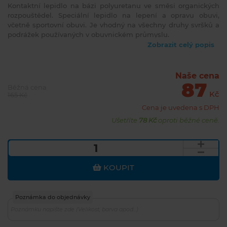
Kontaktní lepidlo na bázi polyuretanu ve směsi organických
rozpouštědel. Speciální lepidlo na lepení a opravu obuvi,
včetně sportovní obuvi. Je vhodný na všechny druhy svršků a
podrážek používaných v obuvnickém průmyslu.
Zobrazit celý popis
Lepidlo Pattex Chemoprén 50ml obuv
Kontaktní lepidlo na bázi polyuretanu ve směsi organických
Naše cena
87
rozpouštědel.
Běžná cena
Kč
165 Kč
Oblast použití lepidla Pattex Chemoprén 50ml obuv
Cena je uvedena s DPH
Ušetříte
78 Kč
oproti běžné ceně.
Speciální lepidlo na lepení a opravu obuvi, včetně sportovní
obuvi. Je vhodný na všechny druhy svršků a podrážek
používaných v obuvnickém průmyslu. Lepí a pevně spojuje
širokou škálu a kombinací materiálů: kov, guma, kůže,
koženka, korek, plst, textil, měkčené PVC, ABS, pěnové
KOUPIT
materiály, dřevo apod. Zvláště vhodné pro lepení plastů o
rozdílné tvrdosti jako jsou PVC, polykarbonát, plexisklo, ABS
apod. Nevhodné pro lepení pěnového polystyrénu, PE, PP,
Poznámka do objednávky
teflonu.
Vlastnosti lepidla Pattex Chemoprén 50ml obuv transparentní