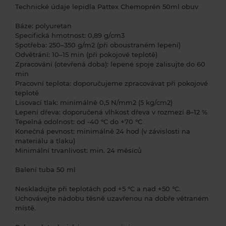
Technické údaje lepidla Pattex Chemoprén 50ml obuv
Báze: polyuretan
Specifická hmotnost: 0,89 g/cm3
Spotřeba: 250–350 g/m2 (při oboustraném lepení)
Odvětrání: 10–15 min (při pokojové teplotě)
Zpracování (otevřená doba): lepené spoje zalisujte do 60
min
Pracovní teplota: doporučujeme zpracovávat při pokojové
teplotě
Lisovací tlak: minimálně 0,5 N/mm2 (5 kg/cm2)
Lepení dřeva: doporučená vlhkost dřeva v rozmezí 8–12 %
Tepelná odolnost: od -40 °C do +70 °C
Konečná pevnost: minimálně 24 hod (v závislosti na
materiálu a tlaku)
Minimální trvanlivost: min. 24 měsíců
Balení tuba 50 ml
Neskladujte při teplotách pod +5 °C a nad +50 °C.
Uchovávejte nádobu těsně uzavřenou na dobře větraném
místě.