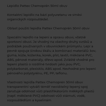
Lepidlo Pattex Chemoprén 50ml obuv
Pokyny k technickému zpracování
Kontaktní lepidlo na bázi polyuretanu ve směsi
Lepené materiály musí být suché, zbavené prachu a
organických rozpouštědel.
mastnoty. Mastnotu a jiné nečistoty odstraňte rozpouštědlem,
např. acetonem nebo bílým lihem. Lepidlo hladce rozetřete na
Oblast použití lepidla Pattex Chemoprén 50ml obuv
lepené plochy štetcem nebo špachtlí. Po odvětrání lepidla (10–
15 min), lepené části k sobě co největší silou přitiskněte
Speciální lepidlo na lepení a opravu obuvi, včetně
(zalisujte).
sportovní obuvi. Je vhodný na všechny druhy svršků a
podrážek používaných v obuvnickém průmyslu. Lepí a
pevně spojuje širokou škálu a kombinací materiálů: kov,
guma, kůže, koženka, korek, plst, textil, měkčené PVC,
ABS, pěnové materiály, dřevo apod. Zvláště vhodné pro
lepení plastů o rozdílné tvrdosti jako jsou PVC,
polykarbonát, plexisklo, ABS apod. Nevhodné pro lepení
pěnového polystyrénu, PE, PP, teflonu.
Vlastnosti lepidla Pattex Chemoprén 50ml obuv
transparentní vytváří téměř neviditelný lepený spoj
zaručuje odolnost vůči plastifikátorům měkkých plastů
(např. měkčené PVC) odolnost vůči stárnutí, vodě,
rozpoušťědlům a kyselinám