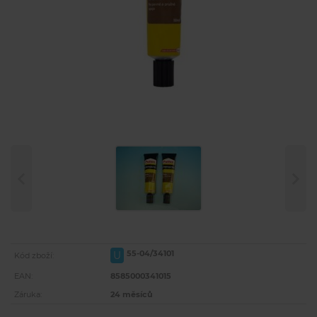
55-04/34101
U
Kód zboží:
EAN:
8585000341015
Záruka:
24 měsíců