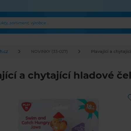
ty, sortiment, výrobce ...
h.cz
NOVINKY (33-027)
Plavající a chytajíc
jící a chytající hladové čel