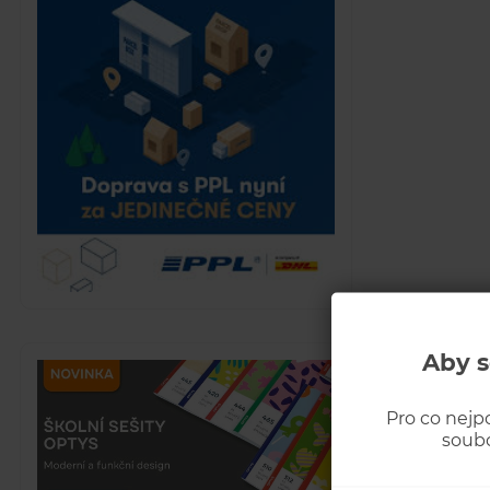
Aby s
Pro co nejp
soubo