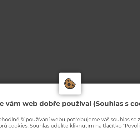
e vám web dobře používal (Souhlas s co
ohodlnější používání webu potřebujeme váš souhlas se
rů cookies. Souhlas udělíte kliknutím na tlačítko "Povolit