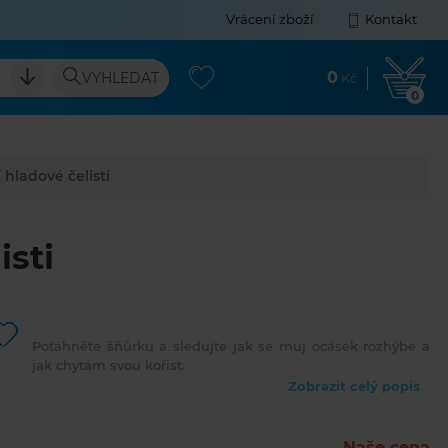
Vrácení zboží
Kontakt
0
VYHLEDAT
Kč
0
í hladové čelisti
isti
Potáhněte šňůrku a sledujte jak se muj ocásek rozhýbe a
jak chytám svou kořist.
Zobrazit celý popis
Naše cena