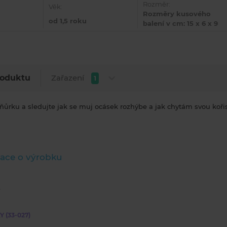
Rozměr:
Věk:
Rozměry kusového
od 1,5 roku
balení v cm: 15 x 6 x 9
Zařazení
roduktu
1
ňůrku a sledujte jak se muj ocásek rozhýbe a jak chytám svou kořis
ace o výrobku
 (33-027)