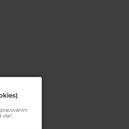
okies)
 zpracováním
 vše".