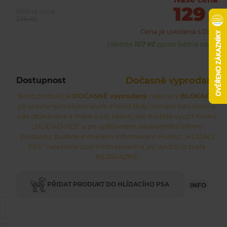
129
Běžná cena
Kč
236 Kč
Cena je uvedena s DPH
Ušetříte
107 Kč
oproti běžné ceně.
Dočasně vyprodaný
Dostupnost
Tento produkt je
DOČASNĚ vyprodaný
nebo je v
BLOKACI
z
již uzavřených objednávek. Pokud tedy nemáte toto zboží u
nás objednané a máte o něj zájem, tak můžete využít funkci
,,HLÍDACÍ PES" a po opětovném naskladnění tohoto
produktu, budete e-mailem informování. Funkci ,,HLÍDACÍ
PES" naleznete pod tímto textem a její využití je zcela
NEZÁVAZNÉ!
PŘIDAT PRODUKT DO HLÍDACÍHO PSA
INFO