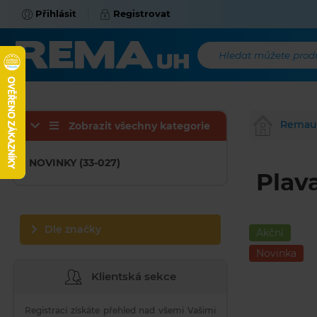
Přihlásit
Registrovat
Hledat můžete produk
Remau
Zobrazit všechny kategorie
NOVINKY (33-027)
Plava
Dle značky
Akční
Novinka
Klientská sekce
Registrací získáte přehled nad všemi Vašimi