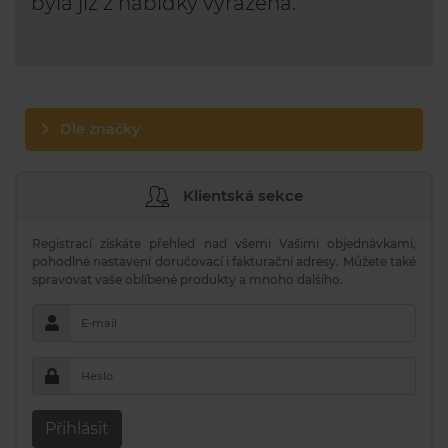
byla již z nabídky vyřazena.
Dle značky
Klientská sekce
Registrací získáte přehled nad všemi Vašimi objednávkami,
pohodlné nastavení doručovací i fakturační adresy. Můžete také
spravovat vaše oblíbené produkty a mnoho dalšího.
E-mail
Heslo
Přihlásit