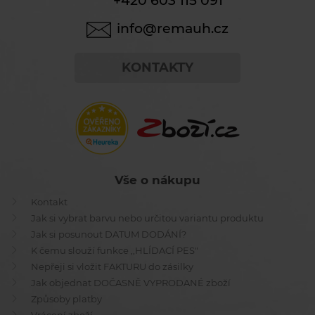
+420 603 115 091
info@remauh.cz
KONTAKTY
Vše o nákupu
Kontakt
Jak si vybrat barvu nebo určitou variantu produktu
Jak si posunout DATUM DODÁNÍ?
K čemu slouží funkce ,,HLÍDACÍ PES"
Nepřeji si vložit FAKTURU do zásilky
Jak objednat DOČASNĚ VYPRODANÉ zboží
Způsoby platby