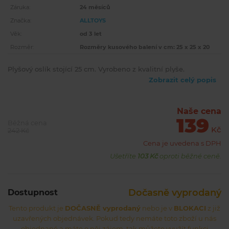
Záruka:
24 měsíců
Značka:
ALLTOYS
Věk:
od 3 let
Rozměr:
Rozměry kusového balení v cm: 25 x 25 x 20
Plyšový oslík stojící 25 cm. Vyrobeno z kvalitní plyše.
Zobrazit celý popis
Naše cena
139
Běžná cena
Kč
242 Kč
Cena je uvedena s DPH
Ušetříte
103 Kč
oproti běžné ceně.
Dočasně vyprodaný
Dostupnost
Tento produkt je
DOČASNĚ vyprodaný
nebo je v
BLOKACI
z již
uzavřených objednávek. Pokud tedy nemáte toto zboží u nás
objednané a máte o něj zájem, tak můžete využít funkci