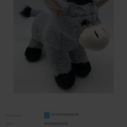
33-027/00/210539
U
Kód zboží:
EAN:
6920180210539