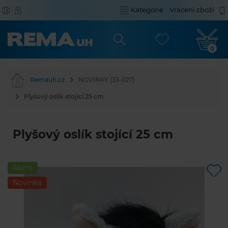
Kategorie
Vrácení zboží
0
Remauh.cz
NOVINKY (33-027)
Plyšový oslík stojící 25 cm
Plyšový oslík stojící 25 cm
Akční
Novinka