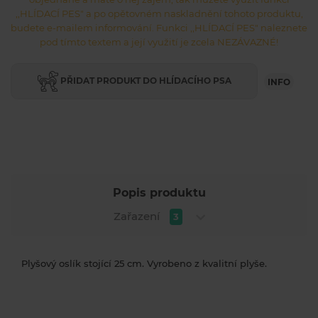
,,HLÍDACÍ PES" a po opětovném naskladnění tohoto produktu,
budete e-mailem informování. Funkci ,,HLÍDACÍ PES" naleznete
pod tímto textem a její využití je zcela NEZÁVAZNÉ!
PŘIDAT PRODUKT DO HLÍDACÍHO PSA
INFO
Popis produktu
Zařazení
3
Plyšový oslík stojící 25 cm. Vyrobeno z kvalitní plyše.