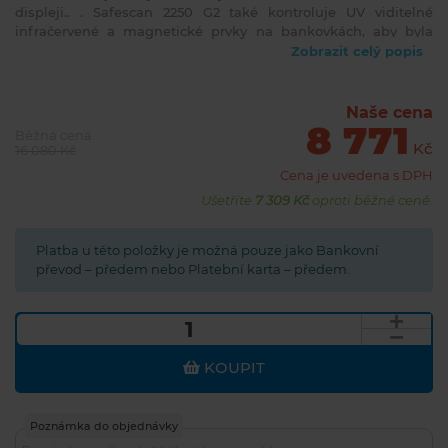
displeji.. . Safescan 2250 G2 také kontroluje UV viditelné
infračervené a magnetické prvky na bankovkách, aby byla
zajištěna pravost bankovek. Pokročilý řídicí a poplašný systém
Zobrazit celý popis
signalizuje akustickým signálem a zastavením zařízení,
pokud detekuje falešné bankovky nebo bankovky různé
velikosti.. . Vlastnosti:. Počítá 1000 bankovek za minutu.
Naše cena
8 771
Zobrazuje počet spočítaných bankovek. S 3 bodovou kontrolou
Běžná cena
padělků. S funkcí přidat a dávkovat. Se zvukovým alarmem a
Kč
16 080 Kč
automatickým vypnutím v případě podezřelé bankovky. 100%
Cena je uvedena s DPH
kompatibilita s eurobankovkami nové série Europa. Funkce
Ušetříte
7 309 Kč
oproti běžné ceně.
automatického startu a zastavení. Ideální pro počítání všech
měn. Velký LCD displej
Platba u této položky je možná pouze jako Bankovní
převod – předem nebo Platební karta – předem.
KOUPIT
Poznámka do objednávky