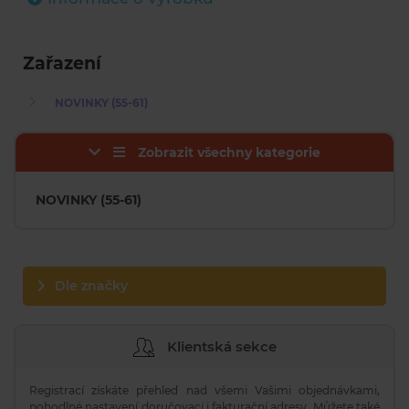
Zařazení
NOVINKY (55-61)
Zobrazit všechny kategorie
NOVINKY (55-61)
Dle značky
Klientská sekce
Registrací získáte přehled nad všemi Vašimi objednávkami,
pohodlné nastavení doručovací i fakturační adresy. Můžete také