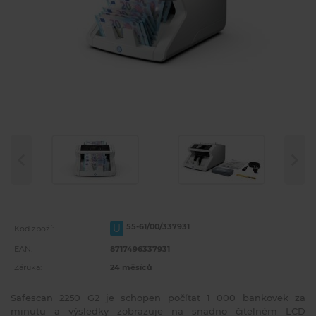
55-61/00/337931
U
Kód zboží:
EAN:
8717496337931
Záruka:
24 měsíců
Safescan 2250 G2 je schopen počítat 1 000 bankovek za
minutu a výsledky zobrazuje na snadno čitelném LCD