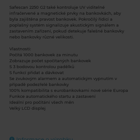
Safescan 2250 G2 také kontroluje UV viditelné
infračervené a magnetické prvky na bankovkách, aby
byla zajištěna pravost bankovek. Pokročilý řídicí a
poplašný systém signalizuje akustickým signálem a
zastavením zařízení, pokud detekuje falešné bankovky
nebo bankovky různé velikosti.
Vlastnosti:
Počítá 1000 bankovek za minutu
Zobrazuje počet spočítaných bankovek
S 3 bodovou kontrolou padělků
S funkcí přidat a dávkovat
Se zvukovým alarmem a automatickým vypnutím v
případě podezřelé bankovky
100% kompatibilita s eurobankovkami nové série Europa
Funkce automatického startu a zastavení
Ideální pro počítání všech měn
Velký LCD displej
Informace o výrobku