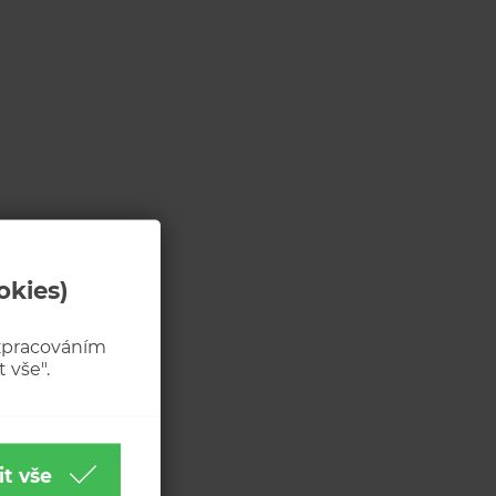
okies)
 zpracováním
 vše".
it vše