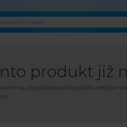
ty, sortiment, výrobce ...
nto produkt již n
áme se, ale požadovaná položka nebyla nalez
na.