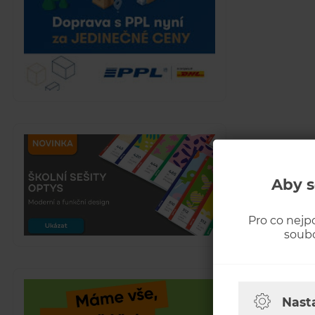
Aby s
Pro co nejp
soubo
Nast