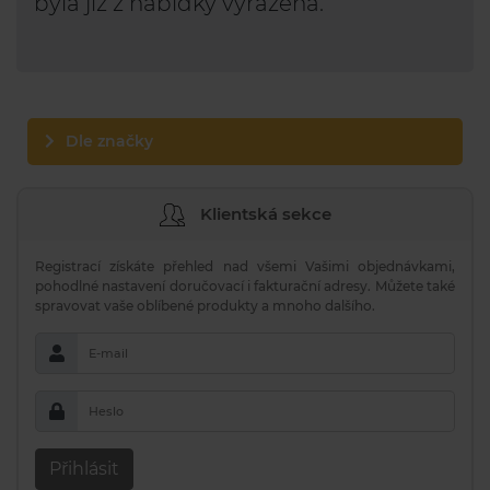
byla již z nabídky vyřazena.
Dle značky
Klientská sekce
Registrací získáte přehled nad všemi Vašimi objednávkami,
pohodlné nastavení doručovací i fakturační adresy. Můžete také
spravovat vaše oblíbené produkty a mnoho dalšího.
E-mail
Heslo
Přihlásit