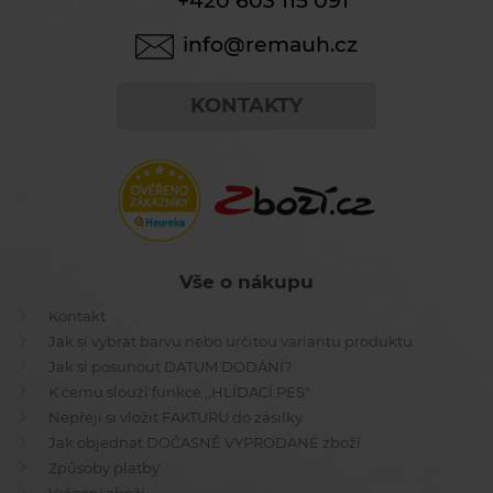
+420 603 115 091
info@remauh.cz
KONTAKTY
Vše o nákupu
Kontakt
Jak si vybrat barvu nebo určitou variantu produktu
Jak si posunout DATUM DODÁNÍ?
K čemu slouží funkce ,,HLÍDACÍ PES"
Nepřeji si vložit FAKTURU do zásilky
Jak objednat DOČASNĚ VYPRODANÉ zboží
Způsoby platby