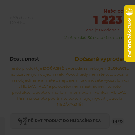
doplňků, s kterými si užiješ spoustu zábavy. Součástí
pocketky jsou také dva popruhy, takže ji můžeš snadno
Naše cena
1 223
proměnit v batůžek, který si můžeš vzít všude s sebou. Užij
Běžná cena
si dobrodružství s Polly Pocket™, ať jsi kdekoliv!
Kč
1 579 Kč
Cena je uvedena s DPH
Ušetříte
356 Kč
oproti běžné ceně.
Dočasně vyprodaný
Dostupnost
Tento produkt je
DOČASNĚ vyprodaný
nebo je v
BLOKACI
z
již uzavřených objednávek. Pokud tedy nemáte toto zboží u
nás objednané a máte o něj zájem, tak můžete využít funkci
,,HLÍDACÍ PES" a po opětovném naskladnění tohoto
produktu, budete e-mailem informování. Funkci ,,HLÍDACÍ
PES" naleznete pod tímto textem a její využití je zcela
NEZÁVAZNÉ!
PŘIDAT PRODUKT DO HLÍDACÍHO PSA
INFO