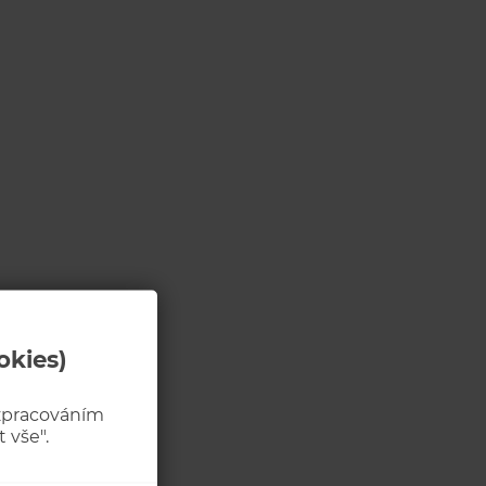
okies)
 zpracováním
 vše".