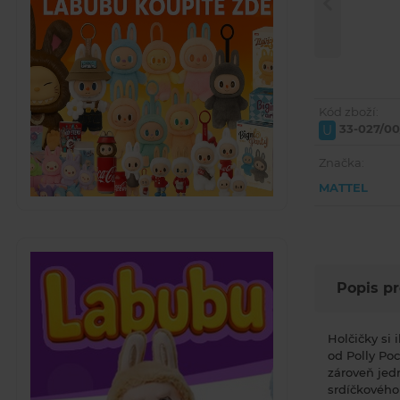
Kód zboží:
33-027/0
U
Značka:
MATTEL
Popis p
Holčičky si
od Polly Po
zároveň jedn
srdíčkového