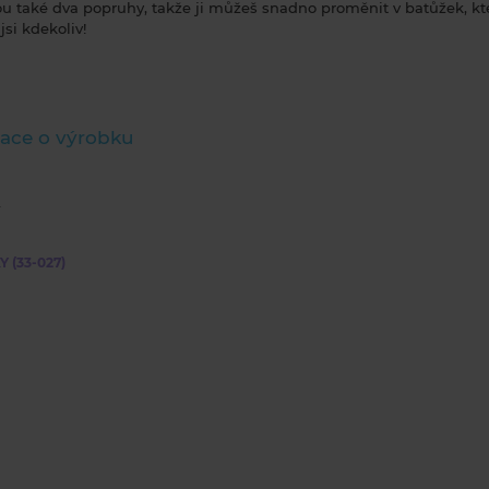
u také dva popruhy, takže ji můžeš snadno proměnit v batůžek, kter
jsi kdekoliv!
ace o výrobku
 (33-027)