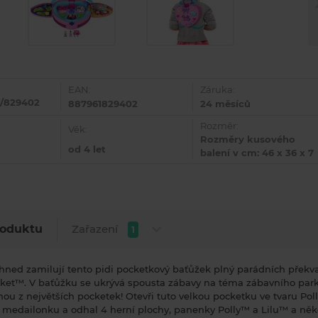
EAN:
Záruka:
0/829402
887961829402
24 měsíců
Rozměr:
Věk:
Rozměry kusového
od 4 let
balení v cm: 46 x 36 x 7
Zařazení
roduktu
1
 ihned zamilují tento pidi pocketkový baťůžek plný parádních překv
cket™. V baťůžku se ukrývá spousta zábavy na téma zábavního park
ou z největších pocketek! Otevři tuto velkou pocketku ve tvaru Pol
 medailonku a odhal 4 herní plochy, panenky Polly™ a Lilu™ a někol