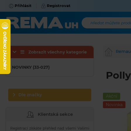
Přihlásit
Registrovat
Hledat můžete produk
Remau
Zobrazit všechny kategorie
NOVINKY (33-027)
Poll
Dle značky
Akční
Novinka
Klientská sekce
Registrací získáte přehled nad všemi Vašimi