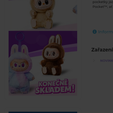
pocketky jso
Pocket™, ať 
Inform
Zařazení
NOVINKY