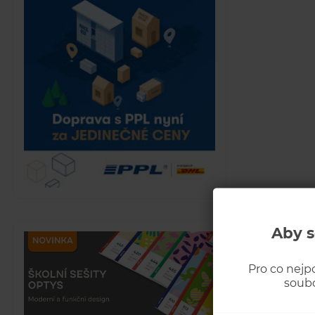
Aby s
Pro co nejp
soubo