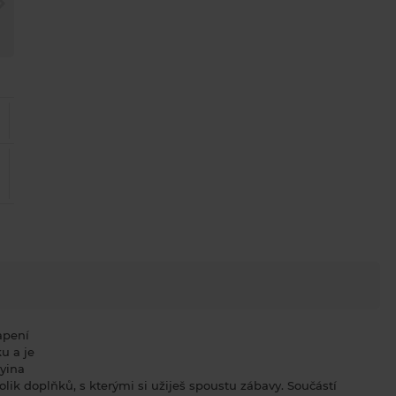
apení
u a je
lyina
ik doplňků, s kterými si užiješ spoustu zábavy. Součástí