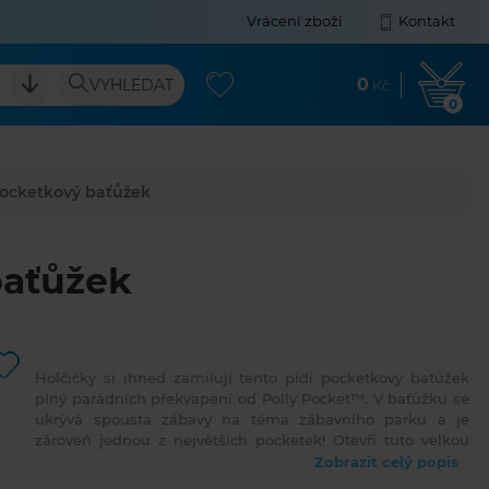
Vrácení zboží
Kontakt
0
VYHLEDAT
Kč
0
 pocketkový baťůžek
baťůžek
Holčičky si ihned zamilují tento pidi pocketkový baťůžek
plný parádních překvapení od Polly Pocket™. V baťůžku se
ukrývá spousta zábavy na téma zábavního parku a je
zároveň jednou z největších pocketek! Otevři tuto velkou
pocketku ve tvaru Pollyina srdíčkového medailonku a
Zobrazit celý popis
odhal 4 herní plochy, panenky Polly™ a Lilu™ a několik