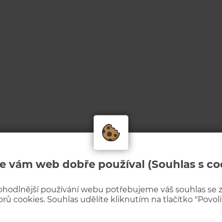
e vám web dobře používal (Souhlas s co
ohodlnější používání webu potřebujeme váš souhlas se
rů cookies. Souhlas udělíte kliknutím na tlačítko "Povolit