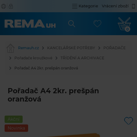
Kategorie
Vrácení zboží
0
Remauh.cz
KANCELÁŘSKÉ POTŘEBY
POŘADAČE
Pořadače kroužkové
TŘÍDĚNÍ A ARCHIVACE
Pořadač A4 2kr. prešpán oranžová
Pořadač A4 2kr. prešpán
oranžová
Akční
Novinka