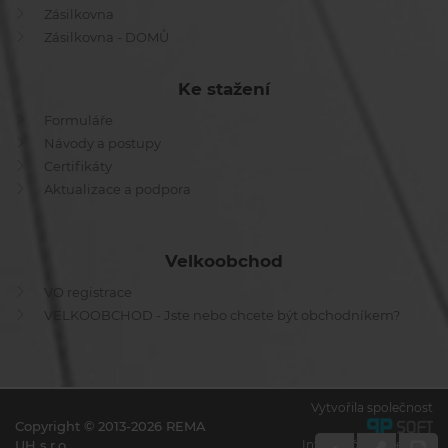
Zásilkovna
Zásilkovna - DOMŮ
Ke stažení
Formuláře
Návody a postupy
Certifikáty
Aktualizace a podpora
Velkoobchod
VO registrace
VELKOOBCHOD - Jste nebo chcete být obchodníkem?
Vytvořila společnost
Copyright © 2013-2026 REMA
UH s.r.o.
Informační systémy a