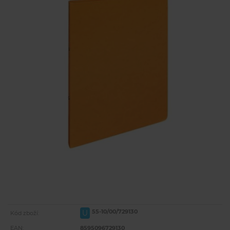
55-10/00/729130
U
Kód zboží:
EAN:
8595096729130