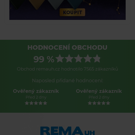
HODNOCENÍ OBCHODU
99 %
Obchod remauh.cz hodnotilo 7565 zákazníků
Naposled přidané hodnocení:
Ověřený zákazník
Ověřený zákazník
Před 2 dny
Před 2 dny