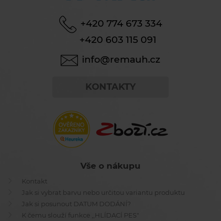
+420 774 673 334
+420 603 115 091
info@remauh.cz
KONTAKTY
Vše o nákupu
Kontakt
Jak si vybrat barvu nebo určitou variantu produktu
Jak si posunout DATUM DODÁNÍ?
K čemu slouží funkce ,,HLÍDACÍ PES"