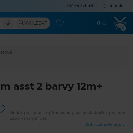
Vrácení zboží
Kontakt
0
VYHLEDAT
Kč
0
astové
cm asst 2 barvy 12m+
Modré prasátko je připraveno jako pokladnička pro první
úspory malých dětí.
Zobrazit celý popis