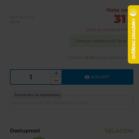
Naše cena
31
Běžná cena
Kč
55 Kč
Cena je uvedena s DPH
Cena je uvedena za 1 kus!
Ušetříte
24 Kč
oproti běžné ceně.
KOUPIT
Poznámka do objednávky
SKLADEM
Dostupnost