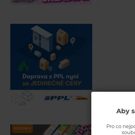
Aby s
Pro co nejp
soubo