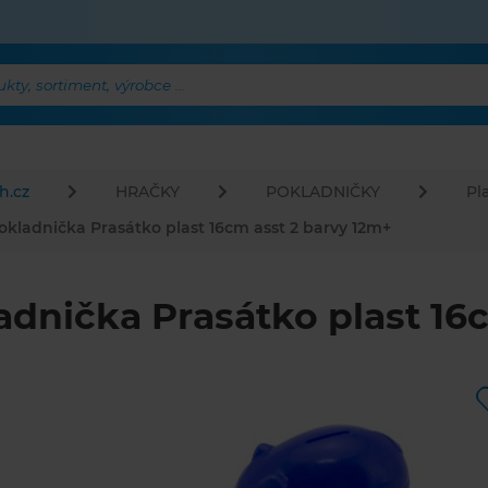
ty, sortiment, výrobce ...
h.cz
HRAČKY
POKLADNIČKY
Pl
okladnička Prasátko plast 16cm asst 2 barvy 12m+
adnička Prasátko plast 16