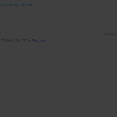
ace o výrobku
Y
HRAČK
/
/
Y
POKLADNIČKY
Plastové