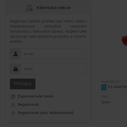
Klientská sekce
Registrací získáte přehled nad všemi Vašimi
objednávkami, pohodlné nastavení
doručovací i fakturační adresy. Můžete také
spravovat vaše oblíbené produkty a mnoho
dalšího.
E-mail
Heslo
Kód zboží:
Přihlásit
33-060/10
U
Zapomenuté heslo
Věk:
12m+
Registrovat
Registrovat jako Velkoobchod