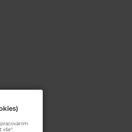
okies)
 zpracováním
 vše".