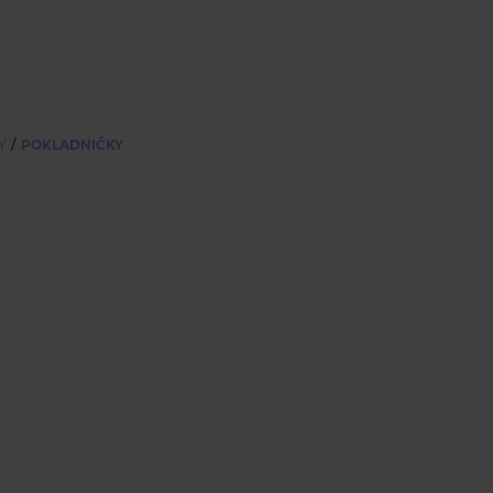
/
Y
POKLADNIČKY