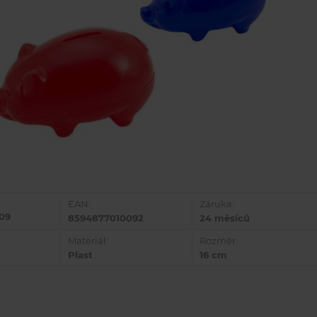
EAN:
Záruka:
09
8594877010092
24 měsíců
Materiál:
Rozměr:
Plast
16 cm