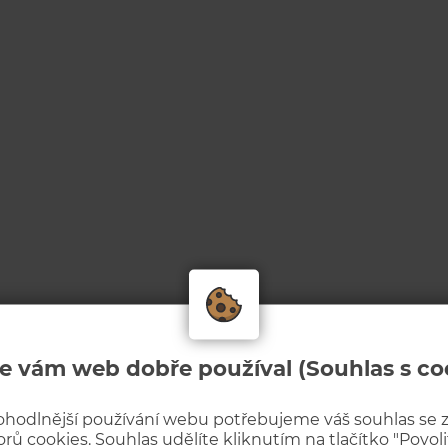
e vám web dobře používal (Souhlas s co
ohodlnější používání webu potřebujeme váš souhlas se
rů cookies. Souhlas udělíte kliknutím na tlačítko "Povolit