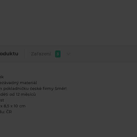
Zařazení
roduktu
3
ek
ezávadný materiál
 pokladničku české firmy Směr!
děti od 12 měsíců
ast
x 8,5 x 10 cm
u: ČR