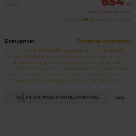
654
Kč
1 252 Kč
Cena je uvedena s DPH
Ušetříte
598 Kč
oproti běžné ceně.
Dočasně vyprodaný
Dostupnost
Tento produkt je
DOČASNĚ vyprodaný
nebo je v
BLOKACI
z již
uzavřených objednávek. Pokud tedy nemáte toto zboží u nás
objednané a máte o něj zájem, tak můžete využít funkci
,,HLÍDACÍ PES" a po opětovném naskladnění tohoto produktu,
budete e-mailem informování. Funkci ,,HLÍDACÍ PES" naleznete
pod tímto textem a její využití je zcela NEZÁVAZNÉ!
PŘIDAT PRODUKT DO HLÍDACÍHO PSA
INFO