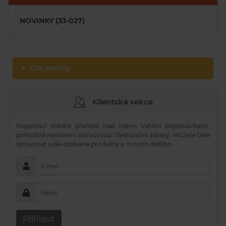
NOVINKY (33-027)
Dle značky
Klientská sekce
Registrací získáte přehled nad všemi Vašimi objednávkami,
pohodlné nastavení doručovací i fakturační adresy. Můžete také
spravovat vaše oblíbené produkty a mnoho dalšího.
E-mail
Heslo
Přihlásit