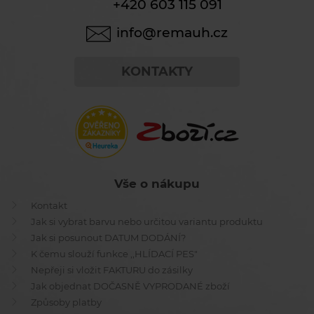
+420 603 115 091
info@remauh.cz
KONTAKTY
Vše o nákupu
Kontakt
Jak si vybrat barvu nebo určitou variantu produktu
Jak si posunout DATUM DODÁNÍ?
K čemu slouží funkce ,,HLÍDACÍ PES"
Nepřeji si vložit FAKTURU do zásilky
Jak objednat DOČASNĚ VYPRODANÉ zboží
Způsoby platby