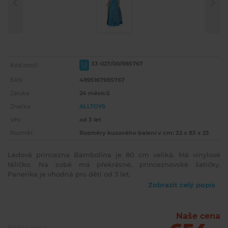
33-027/00/985767
U
Kód zboží:
EAN:
4895167985767
Záruka:
24 měsíců
Značka:
ALLTOYS
Věk:
od 3 let
Rozměr:
Rozměry kusového balení v cm: 32 x 83 x 23
Ledová princezna Bambolina je 80 cm veliká. Má vinylové
tělíčko. Na sobě má překrásné, princeznovské šatičky.
Panenka je vhodná pro děti od 3 let.
Zobrazit celý popis
Naše cena
Běžná cena