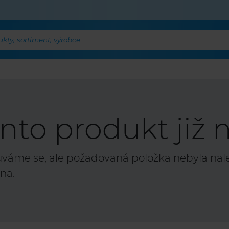
ty, sortiment, výrobce ...
nto produkt již n
áme se, ale požadovaná položka nebyla nalez
na.