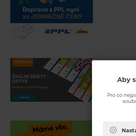
Aby s
Pro co nejp
soubo
Nast