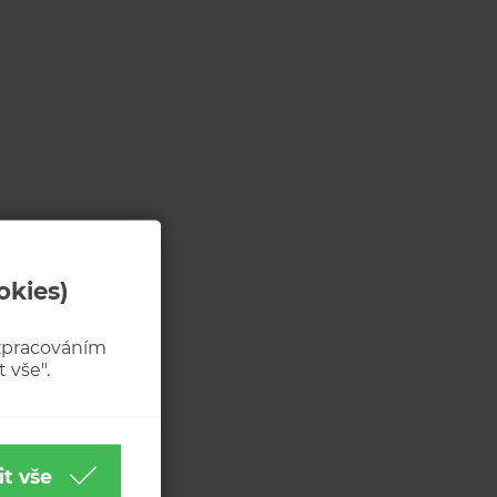
okies)
 zpracováním
 vše".
it vše