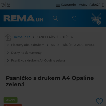
Kategorie
Vrácení zboží
0
Remauh.cz
KANCELÁŘSKÉ POTŘEBY
Plastový obal s drukem
A4
TŘÍDĚNÍ A ARCHIVACE
Desky na dokumenty
Psaníčko s drukem A4 Opaline zelená
Psaníčko s drukem A4 Opaline
zelená
Akční