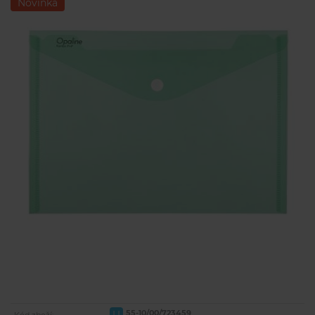
Novinka
55-10/00/723459