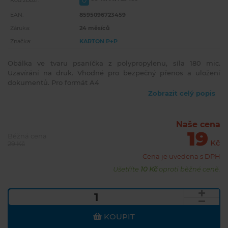
U
Kód zboží:
EAN:
8595096723459
Záruka:
24 měsíců
Značka:
KARTON P+P
Obálka ve tvaru psaníčka z polypropylenu, síla 180 mic.
Uzavírání na druk. Vhodné pro bezpečný přenos a uložení
dokumentů. Pro formát A4
Zobrazit celý popis
Naše cena
19
Běžná cena
Kč
29 Kč
Cena je uvedena s DPH
Ušetříte
10 Kč
oproti běžné ceně.
KOUPIT