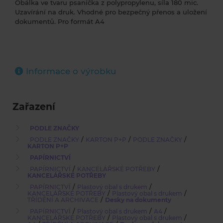
Obálka ve tvaru psaníčka z polypropylenu, síla 180 mic.
Uzavírání na druk. Vhodné pro bezpečný přenos a uložení
dokumentů. Pro formát A4
Informace o výrobku
Zařazení
PODLE ZNAČKY
/
/
/
PODLE ZNAČKY
KARTON P+P
PODLE ZNAČKY
KARTON P+P
PAPÍRNICTVÍ
/
/
PAPÍRNICTVÍ
KANCELÁŘSKÉ POTŘEBY
KANCELÁŘSKÉ POTŘEBY
/
/
PAPÍRNICTVÍ
Plastový obal s drukem
/
/
KANCELÁŘSKÉ POTŘEBY
Plastový obal s drukem
/
TŘÍDĚNÍ A ARCHIVACE
Desky na dokumenty
/
/
/
PAPÍRNICTVÍ
Plastový obal s drukem
A4
/
/
KANCELÁŘSKÉ POTŘEBY
Plastový obal s drukem