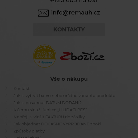
+420 603 115 091
info@remauh.cz
KONTAKTY
Vše o nákupu
Kontakt
Jak si vybrat barvu nebo určitou variantu produktu
Jak si posunout DATUM DODÁNÍ?
K čemu slouží funkce ,,HLÍDACÍ PES"
Nepřeji si vložit FAKTURU do zásilky
Jak objednat DOČASNĚ VYPRODANÉ zboží
Způsoby platby