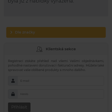
byla již z nabídky vyřazena.
Dle značky
Klientská sekce
Registrací získáte přehled nad všemi Vašimi objednávkami,
pohodlné nastavení doručovací i fakturační adresy. Můžete také
spravovat vaše oblíbené produkty a mnoho dalšího.
E-mail
Heslo
Přihlásit