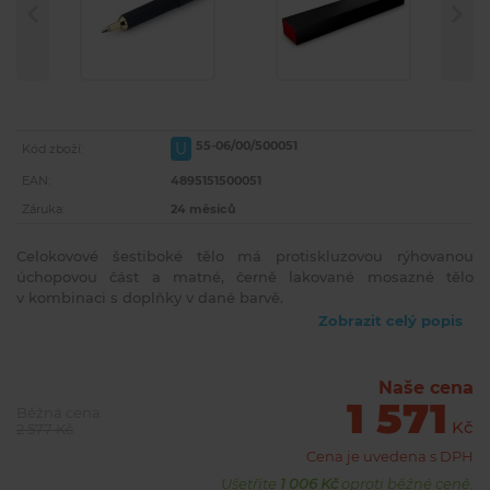
55-06/00/500051
U
Kód zboží:
EAN:
4895151500051
Záruka:
24 měsíců
Celokovové šestiboké tělo má protiskluzovou rýhovanou
úchopovou část a matné, černě lakované mosazné tělo
v kombinaci s doplňky v dané barvě.
Zobrazit celý popis
Naše cena
1 571
Běžná cena
Kč
2 577 Kč
Cena je uvedena s DPH
Ušetříte
1 006 Kč
oproti běžné ceně.