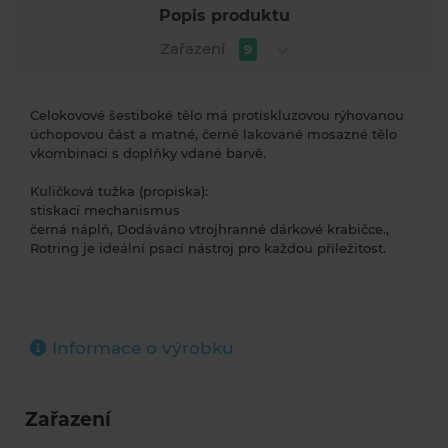
Popis produktu
Zařazení
9
Celokovové šestiboké tělo má protiskluzovou rýhovanou
úchopovou část a matné, černě lakované mosazné tělo
vkombinaci s doplňky vdané barvě.
Kuličková tužka (propiska):
stiskací mechanismus
černá náplň, Dodáváno vtrojhranné dárkové krabičce.,
Rotring je ideální psací nástroj pro každou příležitost.
Informace o výrobku
Zařazení