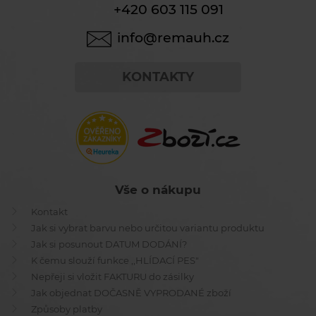
+420 603 115 091
info@remauh.cz
KONTAKTY
Vše o nákupu
Kontakt
Jak si vybrat barvu nebo určitou variantu produktu
Jak si posunout DATUM DODÁNÍ?
K čemu slouží funkce ,,HLÍDACÍ PES"
Nepřeji si vložit FAKTURU do zásilky
Jak objednat DOČASNĚ VYPRODANÉ zboží
Způsoby platby