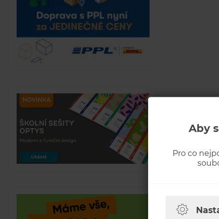
Aby s
Pro co nejp
soubo
Nast