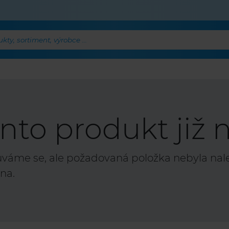
ty, sortiment, výrobce ...
nto produkt již n
áme se, ale požadovaná položka nebyla nalez
na.