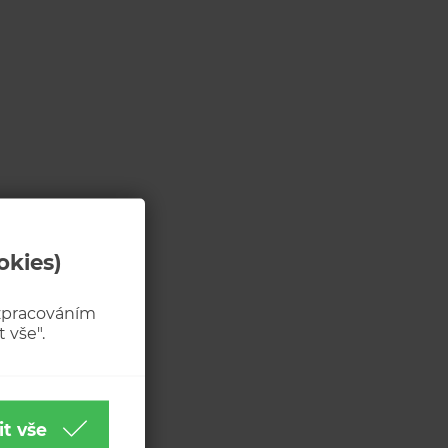
okies)
 zpracováním
 vše".
it vše