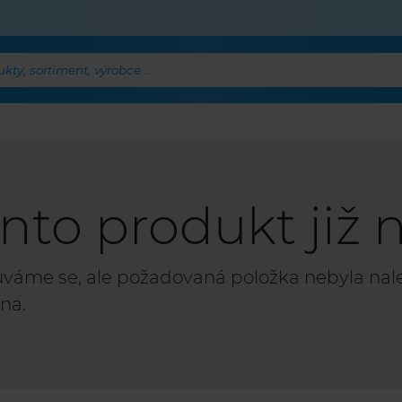
ty, sortiment, výrobce ...
nto produkt již n
áme se, ale požadovaná položka nebyla nalez
na.