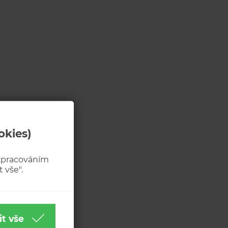
okies)
 zpracováním
 vše".
it vše