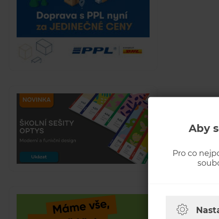
Aby s
Pro co nejp
soubo
Nast