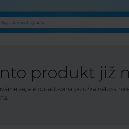
ty, sortiment, výrobce ...
nto produkt již n
áme se, ale požadovaná položka nebyla nalez
na.