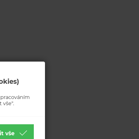
okies)
 zpracováním
 vše".
it vše