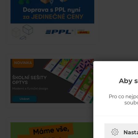
Aby s
Pro co nejp
soubo
Nast