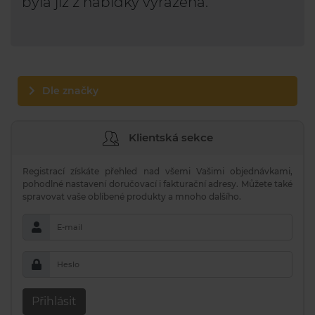
byla již z nabídky vyřazena.
Dle značky
Klientská sekce
Registrací získáte přehled nad všemi Vašimi objednávkami,
pohodlné nastavení doručovací i fakturační adresy. Můžete také
spravovat vaše oblíbené produkty a mnoho dalšího.
E-mail
Heslo
Přihlásit