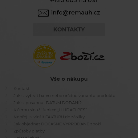
+420 603 115 091
info@remauh.cz
KONTAKTY
Vše o nákupu
Kontakt
Jak si vybrat barvu nebo určitou variantu produktu
Jak si posunout DATUM DODÁNÍ?
K čemu slouží funkce ,,HLÍDACÍ PES"
Nepřeji si vložit FAKTURU do zásilky
Jak objednat DOČASNĚ VYPRODANÉ zboží
Způsoby platby