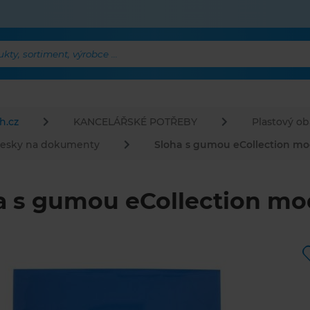
ty, sortiment, výrobce ...
h.cz
KANCELÁŘSKÉ POTŘEBY
Plastový ob
esky na dokumenty
Sloha s gumou eCollection mo
a s gumou eCollection mo