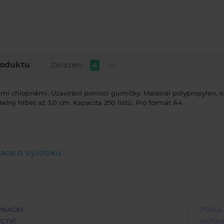
Zařazení
roduktu
4
emi chlopněmi. Uzavírání pomocí gumičky. Materiál polypropylen, sí
telný hřbet až 3,0 cm. Kapacita 250 listů. Pro formát A4
ace o výrobku
ZNAČKY
PODLE
ICTVÍ
PAPÍRN