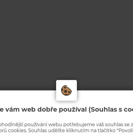
e vám web dobře používal (Souhlas s co
ohodlnější používání webu potřebujeme váš souhlas se
rů cookies. Souhlas udělíte kliknutím na tlačítko "Povolit