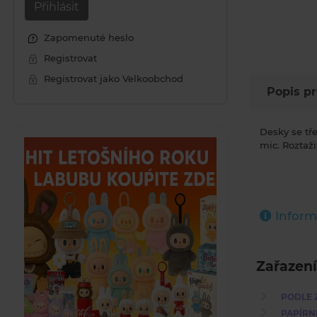
Přihlásit
Zapomenuté heslo
Registrovat
Registrovat jako Velkoobchod
Popis p
Desky se tř
mic. Roztaži
Inform
Zařazení
PODLE 
PAPÍRN