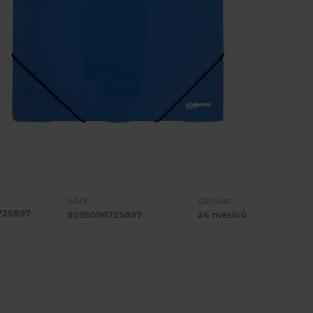
EAN:
Záruka:
725897
8595096725897
24 měsíců
P