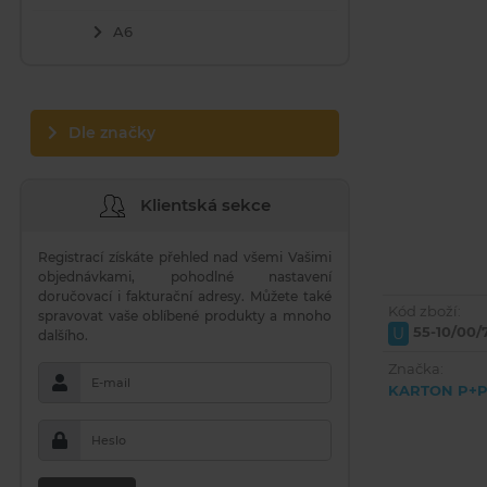
A6
Dle značky
Klientská sekce
Registrací získáte přehled nad všemi Vašimi
objednávkami, pohodlné nastavení
doručovací i fakturační adresy. Můžete také
Kód zboží:
spravovat vaše oblíbené produkty a mnoho
55-10/00/
U
dalšího.
Značka:
E-mail
KARTON P+
Heslo