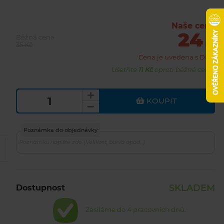
Naše cena
24
Běžná cena
Kč
35 Kč
Cena je uvedena s DPH
Ušetříte
11 Kč
oproti běžné ceně.
KOUPIT
Poznámka do objednávky
SKLADEM
Dostupnost
Zasíláme do 4 pracovních dnů.