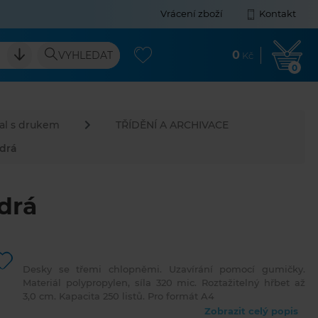
Vrácení zboží
Kontakt
0
VYHLEDAT
Kč
0
al s drukem
TŘÍDĚNÍ A ARCHIVACE
drá
drá
Desky se třemi chlopněmi. Uzavírání pomocí gumičky.
Materiál polypropylen, síla 320 mic. Roztažitelný hřbet až
3,0 cm. Kapacita 250 listů. Pro formát A4
Zobrazit celý popis