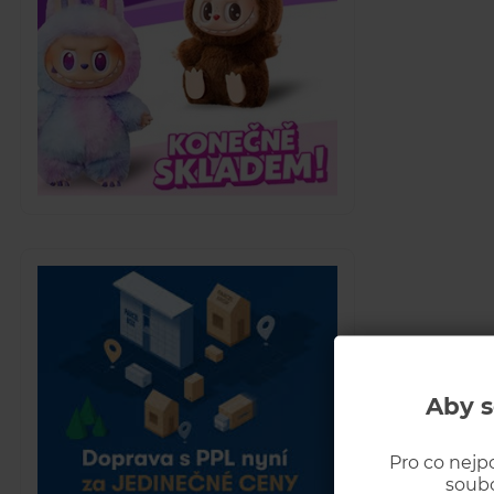
Aby s
Pro co nejp
soubo