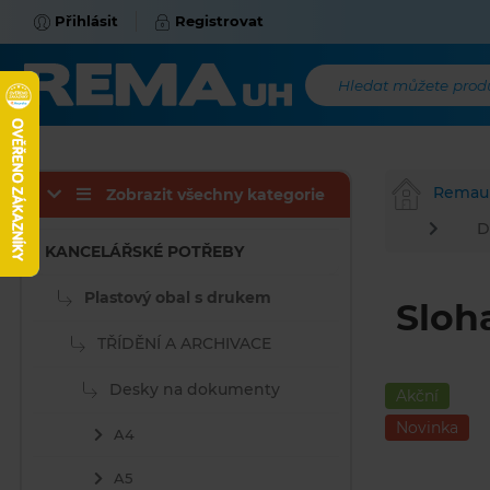
Přihlásit
Registrovat
Hledat můžete produk
Remau
Zobrazit všechny kategorie
D
KANCELÁŘSKÉ POTŘEBY
Plastový obal s drukem
Sloh
TŘÍDĚNÍ A ARCHIVACE
Desky na dokumenty
Akční
Novinka
A4
A5