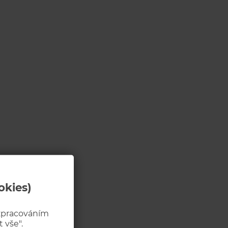
okies)
 zpracováním
 vše".