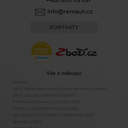
+420 603 115 091
info@remauh.cz
KONTAKTY
Vše o nákupu
Kontakt
Jak si vybrat barvu nebo určitou variantu produktu
Jak si posunout DATUM DODÁNÍ?
K čemu slouží funkce ,,HLÍDACÍ PES"
Nepřeji si vložit FAKTURU do zásilky
Jak objednat DOČASNĚ VYPRODANÉ zboží
Způsoby platby