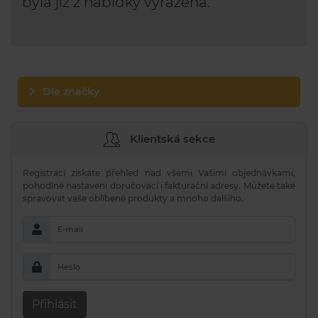
byla již z nabídky vyřazena.
Dle značky
Klientská sekce
Registrací získáte přehled nad všemi Vašimi objednávkami,
pohodlné nastavení doručovací i fakturační adresy. Můžete také
spravovat vaše oblíbené produkty a mnoho dalšího.
E-mail
Heslo
Přihlásit