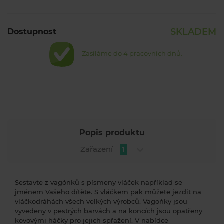
SKLADEM
Dostupnost
Zasíláme do 4 pracovních dnů.
Popis produktu
Zařazení
1
Sestavte z vagónků s písmeny vláček například se
jménem Vašeho dítěte. S vláčkem pak můžete jezdit na
vláčkodráhách všech velkých výrobců. Vagońky jsou
vyvedeny v pestrých barvách a na koncích jsou opatřeny
kovovými háčky pro jejich spřažení. V nabídce