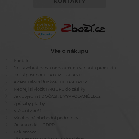
KONTAKTY
Vše o nákupu
Kontakt
Jak si vybrat barvu nebo určitou variantu produktu
Jak si posunout DATUM DODÁNÍ?
K čemu slouží funkce ,,HLÍDACÍ PES"
Nepřeji si vložit FAKTURU do zásilky
Jak objednat DOČASNĚ VYPRODANÉ zboží
Způsoby platby
Vrácení zboží
Všeobecné obchodní podmínky
Ochrana dat - GDPR
Reklamace
Vše o značce Walker by Schneiders