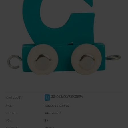
33-092/00/72103574
U
Kód zboží:
EAN:
4020972103574
Záruka:
24 měsíců
Věk:
3+