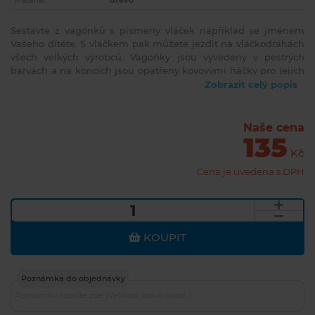
Materiál:
dřevo
Sestavte z vagónků s písmeny vláček například se jménem
Vašeho dítěte. S vláčkem pak můžete jezdit na vláčkodráhách
všech velkých výrobců. Vagońky jsou vyvedeny v pestrých
barvách a na koncích jsou opatřeny kovovými háčky pro jejich
spřažení. V nabídce příslušenství k nim naleznete příslušné
Zobrazit celý popis
lokomotivy a další doplňky. Cena je uvedena za 1 kus vagónku
s písmenem. Hlavní vlastnosti:robustní dřevěné
provedeníkompatibilní s vláčkodráhami dalších výrobců
Naše cena
135
Kč
Cena je uvedena s DPH
KOUPIT
Poznámka do objednávky