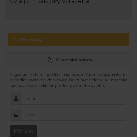
byla již z nabídky vyřazena.
Dle značky
Klientská sekce
Registrací získáte přehled nad všemi Vašimi objednávkami,
pohodlné nastavení doručovací i fakturační adresy. Můžete také
spravovat vaše oblíbené produkty a mnoho dalšího.
E-mail
Heslo
Přihlásit