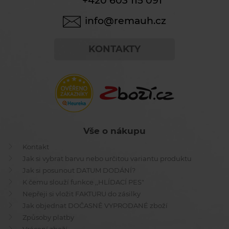
+420 603 115 091
info@remauh.cz
KONTAKTY
Vše o nákupu
Kontakt
Jak si vybrat barvu nebo určitou variantu produktu
Jak si posunout DATUM DODÁNÍ?
K čemu slouží funkce ,,HLÍDACÍ PES"
Nepřeji si vložit FAKTURU do zásilky
Jak objednat DOČASNĚ VYPRODANÉ zboží
Způsoby platby