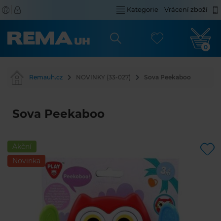
Kategorie
Vrácení zboží
0
Remauh.cz
NOVINKY (33-027)
Sova Peekaboo
Sova Peekaboo
Akční
Novinka