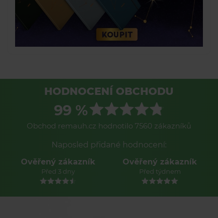
HODNOCENÍ OBCHODU
99 %
Obchod remauh.cz hodnotilo 7560 zákazníků
Naposled přidané hodnocení:
Ověřený zákazník
Ověřený zákazník
Před 3 dny
Před týdnem