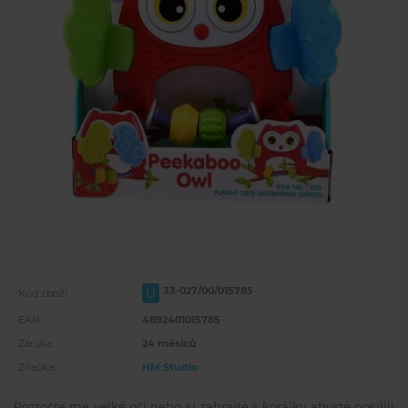
33-027/00/015785
U
Kód zboží:
EAN:
4892401015785
Záruka:
24 měsíců
Značka:
HM Studio
Roztočte mé velké oči nebo si zahrajte s korálky abyste posílili