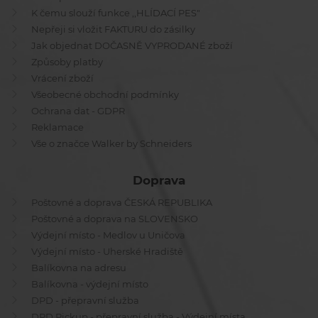
K čemu slouží funkce ,,HLÍDACÍ PES"
Nepřeji si vložit FAKTURU do zásilky
Jak objednat DOČASNĚ VYPRODANÉ zboží
Způsoby platby
Vrácení zboží
Všeobecné obchodní podmínky
Ochrana dat - GDPR
Reklamace
Vše o značce Walker by Schneiders
Doprava
Poštovné a doprava ČESKÁ REPUBLIKA
Poštovné a doprava na SLOVENSKO
Výdejní místo - Medlov u Uničova
Výdejní místo - Uherské Hradiště
Balíkovna na adresu
Balíkovna - výdejní místo
DPD - přepravní služba
DPD Pickup - přepravní služba - Výdejní místa