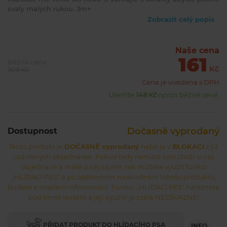
svaly malých rukou. 3m+
Zobrazit celý popis
Naše cena
161
Běžná cena
Kč
309 Kč
Cena je uvedena s DPH
Ušetříte
148 Kč
oproti běžné ceně.
Dočasně vyprodaný
Dostupnost
Tento produkt je
DOČASNĚ vyprodaný
nebo je v
BLOKACI
z již
uzavřených objednávek. Pokud tedy nemáte toto zboží u nás
objednané a máte o něj zájem, tak můžete využít funkci
,,HLÍDACÍ PES" a po opětovném naskladnění tohoto produktu,
budete e-mailem informování. Funkci ,,HLÍDACÍ PES" naleznete
pod tímto textem a její využití je zcela NEZÁVAZNÉ!
PŘIDAT PRODUKT DO HLÍDACÍHO PSA
INFO