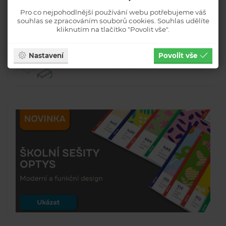
Pro co nejpohodlnější používání webu potřebujeme váš
souhlas se zpracováním souborů cookies. Souhlas udělíte
kliknutím na tlačítko "Povolit vše".
Nastavení
Povolit vše