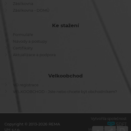
Zásilkovna
Zásilkovna - DOMŮ
Ke stažení
Formuláře
Návody a postupy
Certifikáty
Aktualizace a podpora
Velkoobchod
VO registrace
VELKOOBCHOD - Jste nebo chcete být obchodníkem?
Vytvořila společnost
Copyright © 2013-2026 REMA
UH s.r.o.
Informační systémy a