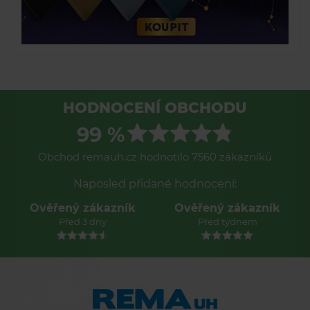
HODNOCENÍ OBCHODU
99 %
Obchod remauh.cz hodnotilo 7560 zákazníků
Naposled přidané hodnocení:
Ověřený zákazník
Ověřený zákazník
Před 3 dny
Před týdnem