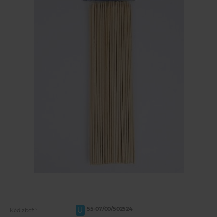
55-07/00/502524
U
Kód zboží: