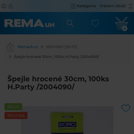
Kategorie
Vrácení zboží
0
Remauh.cz
NOVINKY (55-07)
Špejle hrocené 30cm, 100ks H.Party /2004090/
Špejle hrocené 30cm, 100ks
H.Party /2004090/
Akční
Novinka