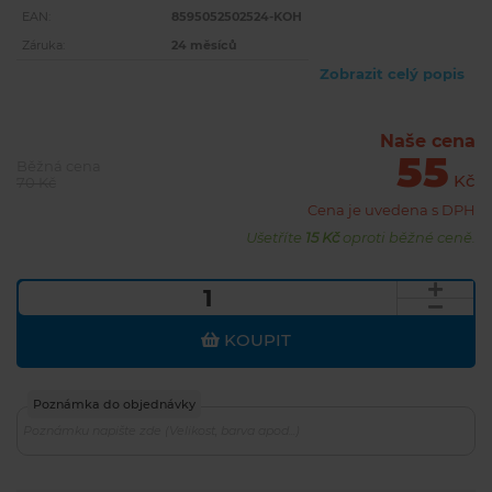
EAN:
8595052502524-KOH
Záruka:
24 měsíců
Zobrazit celý popis
Naše cena
55
Běžná cena
Kč
70 Kč
Cena je uvedena s DPH
Ušetříte
15 Kč
oproti běžné ceně.
KOUPIT
Poznámka do objednávky