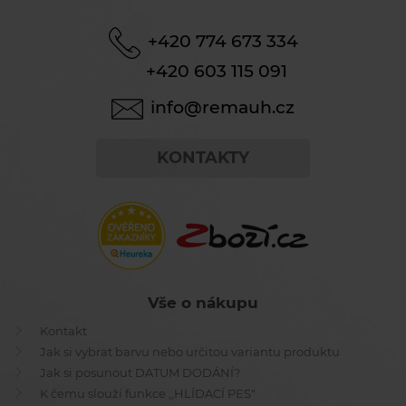
+420 774 673 334
+420 603 115 091
info@remauh.cz
KONTAKTY
Vše o nákupu
Kontakt
Jak si vybrat barvu nebo určitou variantu produktu
Jak si posunout DATUM DODÁNÍ?
K čemu slouží funkce ,,HLÍDACÍ PES"