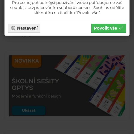
Pro co nejpohodlnější používání webu potřebujeme váš
souhlas se zpracováním souborů cookies. Souhlas udělíte
kliknutím na tlačítko "Povolit vše".
Nastavení
Povolit vše