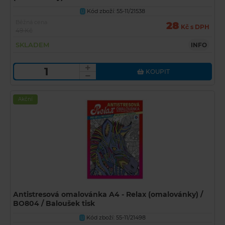
Kód zboží: 55-11/21538
U
Běžná cena
28
Kč s DPH
49 Kč
SKLADEM
INFO
KOUPIT
Akční
Antistresová omalovánka A4 - Relax (omalovánky) /
BO804 / Baloušek tisk
Kód zboží: 55-11/21498
U