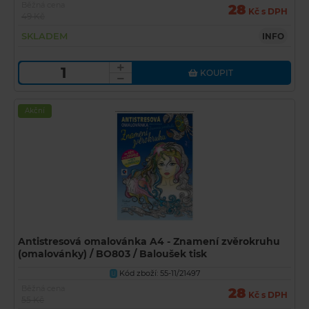
Běžná cena
28
Kč s DPH
49 Kč
SKLADEM
INFO
KOUPIT
Akční
Antistresová omalovánka A4 - Znamení zvěrokruhu
(omalovánky) / BO803 / Baloušek tisk
Kód zboží: 55-11/21497
U
Běžná cena
28
Kč s DPH
55 Kč