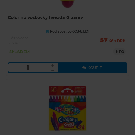
Colorino voskovky hvězda 6 barev
Kód zboží: 55-008/83301
U
Běžná cena
57
Kč s DPH
83 Kč
SKLADEM
INFO
KOUPIT