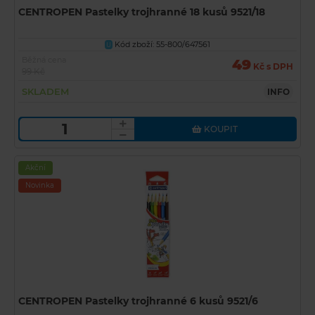
CENTROPEN Pastelky trojhranné 18 kusů 9521/18
Kód zboží: 55-800/647561
U
Běžná cena
49
Kč s DPH
99 Kč
SKLADEM
INFO
KOUPIT
Akční
Novinka
CENTROPEN Pastelky trojhranné 6 kusů 9521/6