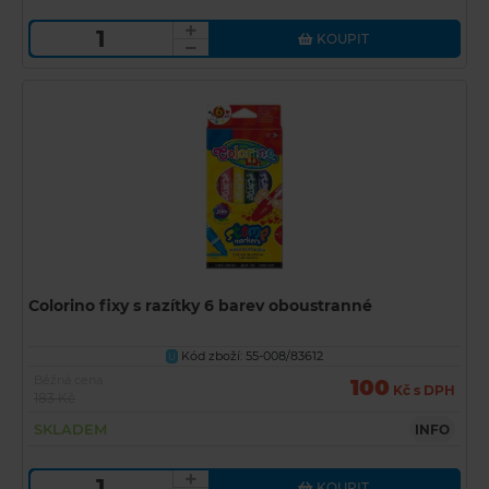
KOUPIT
Colorino fixy s razítky 6 barev oboustranné
Kód zboží: 55-008/83612
U
Běžná cena
100
Kč s DPH
183 Kč
SKLADEM
INFO
KOUPIT