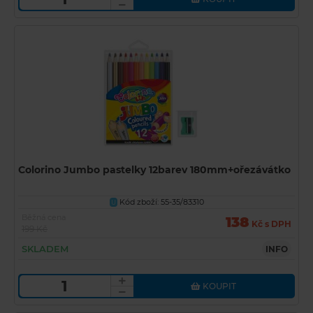
Colorino Jumbo pastelky 12barev 180mm+ořezávátko
Kód zboží: 55-35/83310
U
Běžná cena
138
Kč s DPH
199 Kč
SKLADEM
INFO
KOUPIT