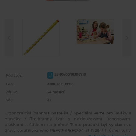
55-95/00/81398718
U
Kód zboží:
EAN:
4006381398718
Záruka:
24 měsíců
Věk:
3+
Ergonomická barevná pastelka / Speciální verze pro leváky a
praváky / Trojhranný tvar s neklouzavými úchopovými
ploškami a štítkem na jméno/ Tento produkt byl vyroben ze
dřeva certifikovaného PEFC® (PEFC/04-31-1728) / Průměr tuhy: