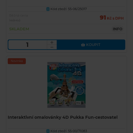
Kód zboží: 55-06/25017
U
Běžná cena
91
Kč s DPH
149 Kč
SKLADEM
INFO
KOUPIT
Novinka
Interaktivní omalovánky 4D Pukka Fun-cestovatel
Kód zboží: 55-00/71083
U