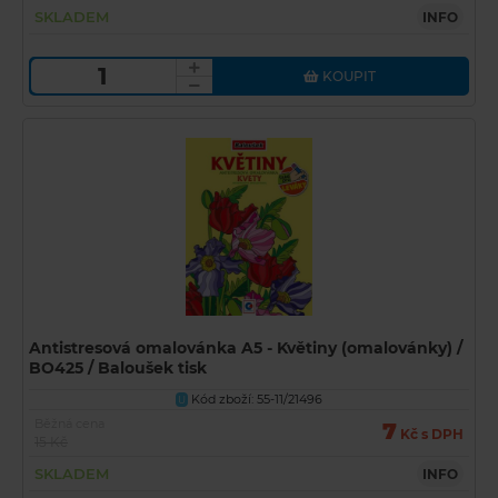
SKLADEM
INFO
KOUPIT
Antistresová omalovánka A5 - Květiny (omalovánky) /
BO425 / Baloušek tisk
Kód zboží: 55-11/21496
U
Běžná cena
7
Kč s DPH
15 Kč
SKLADEM
INFO