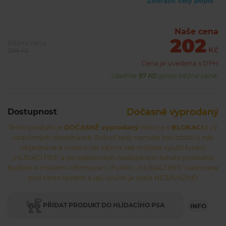
4,2 mm / Pastelky dostupné v mnoha zářivých barvách včetně
Zobrazit celý popis
zlaté, stříbrné a bílé
Naše cena
202
Běžná cena
Kč
299 Kč
Cena je uvedena s DPH
Ušetříte
97 Kč
oproti běžné ceně.
Dočasně vyprodaný
Dostupnost
Tento produkt je
DOČASNĚ vyprodaný
nebo je v
BLOKACI
z již
uzavřených objednávek. Pokud tedy nemáte toto zboží u nás
objednané a máte o něj zájem, tak můžete využít funkci
,,HLÍDACÍ PES" a po opětovném naskladnění tohoto produktu,
budete e-mailem informování. Funkci ,,HLÍDACÍ PES" naleznete
pod tímto textem a její využití je zcela NEZÁVAZNÉ!
PŘIDAT PRODUKT DO HLÍDACÍHO PSA
INFO