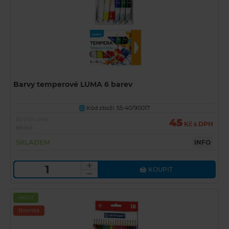
Barvy temperové LUMA 6 barev
Kód zboží: 55-40/90017
U
Běžná cena
45
Kč s DPH
69 Kč
SKLADEM
INFO
KOUPIT
Akční
Novinka