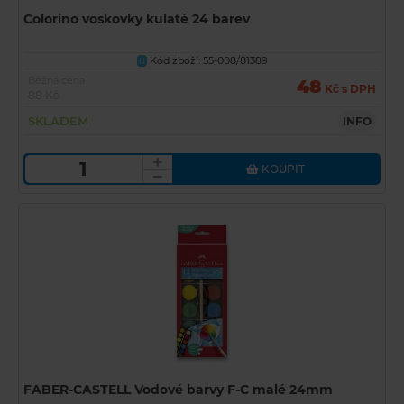
Colorino voskovky kulaté 24 barev
Kód zboží: 55-008/81389
U
Běžná cena
48
Kč s DPH
88 Kč
SKLADEM
INFO
KOUPIT
FABER-CASTELL Vodové barvy F-C malé 24mm