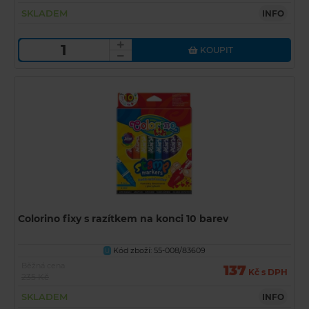
SKLADEM
INFO
KOUPIT
Colorino fixy s razítkem na konci 10 barev
Kód zboží: 55-008/83609
U
Běžná cena
137
Kč s DPH
235 Kč
SKLADEM
INFO