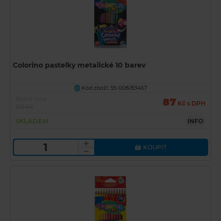
Colorino pastelky metalické 10 barev
Kód zboží: 55-008/83467
U
Běžná cena
87
Kč s DPH
159 Kč
SKLADEM
INFO
KOUPIT