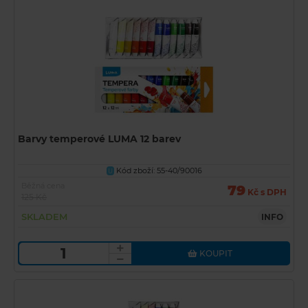
Barvy temperové LUMA 12 barev
Kód zboží: 55-40/90016
U
Běžná cena
79
Kč s DPH
125 Kč
SKLADEM
INFO
KOUPIT