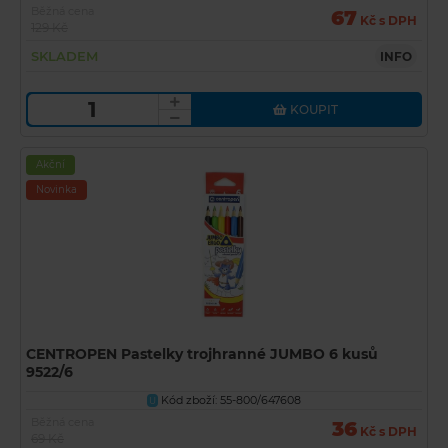
Běžná cena
67
Kč s DPH
129 Kč
SKLADEM
INFO
KOUPIT
Akční
Novinka
CENTROPEN Pastelky trojhranné JUMBO 6 kusů
9522/6
Kód zboží: 55-800/647608
U
Běžná cena
36
Kč s DPH
69 Kč