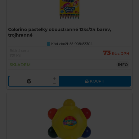
Colorino pastelky oboustranné 12ks/24 barev,
trojhranné
Kód zboží: 55-008/83304
U
Běžná cena
73
Kč s DPH
135 Kč
SKLADEM
INFO
KOUPIT