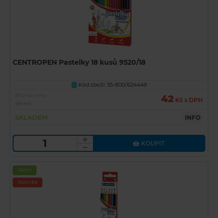
CENTROPEN Pastelky 18 kusů 9520/18
Kód zboží: 55-800/624449
U
Běžná cena
42
Kč s DPH
69 Kč
SKLADEM
INFO
KOUPIT
Akční
Novinka