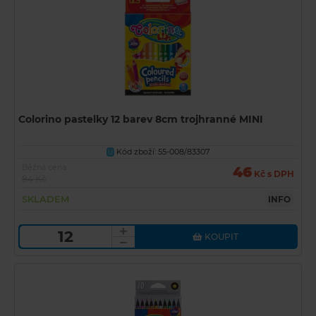
Colorino pastelky 12 barev 8cm trojhranné MINI
Kód zboží: 55-008/83307
U
Běžná cena
46
Kč s DPH
84 Kč
SKLADEM
INFO
KOUPIT