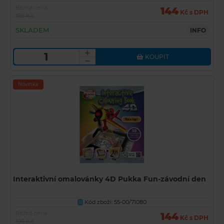
Běžná cena
144
Kč s DPH
199 Kč
SKLADEM
INFO
KOUPIT
Novinka
Interaktivní omalovánky 4D Pukka Fun-závodní den
Kód zboží: 55-00/71080
U
Běžná cena
144
Kč s DPH
199 Kč