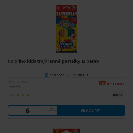
Colorino kids trojhranné pastelky 12 barev
Kód zboží: 55-008/85179
U
Běžná cena
57
Kč s DPH
105 Kč
SKLADEM
INFO
KOUPIT