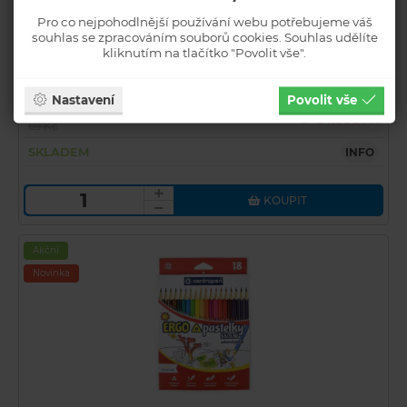
Pro co nejpohodlnější používání webu potřebujeme váš
souhlas se zpracováním souborů cookies. Souhlas udělíte
CENTROPEN Pastelky trojhranné 12 kusů 9521/12
kliknutím na tlačítko "Povolit vše".
Kód zboží: 55-800/624463
U
Nastavení
Povolit vše
Běžná cena
34
Kč s DPH
69 Kč
SKLADEM
INFO
KOUPIT
Akční
Novinka