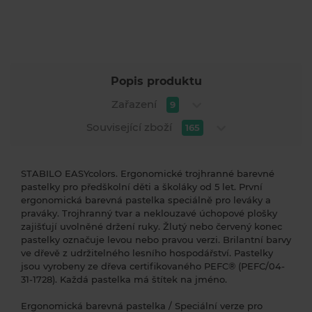
Popis produktu
Zařazení
9
Související zboží
165
STABILO EASYcolors. Ergonomické trojhranné barevné
pastelky pro předškolní děti a školáky od 5 let. První
ergonomická barevná pastelka speciálně pro leváky a
praváky. Trojhranný tvar a neklouzavé úchopové plošky
zajišťují uvolněné držení ruky. Žlutý nebo červený konec
pastelky označuje levou nebo pravou verzi. Brilantní barvy
ve dřevě z udržitelného lesního hospodářství. Pastelky
jsou vyrobeny ze dřeva certifikovaného PEFC® (PEFC/04-
31-1728). Každá pastelka má štítek na jméno.
Ergonomická barevná pastelka / Speciální verze pro