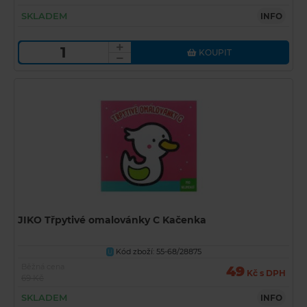
SKLADEM
INFO
KOUPIT
JIKO Třpytivé omalovánky C Kačenka
Kód zboží: 55-68/28875
U
Běžná cena
49
Kč s DPH
69 Kč
SKLADEM
INFO