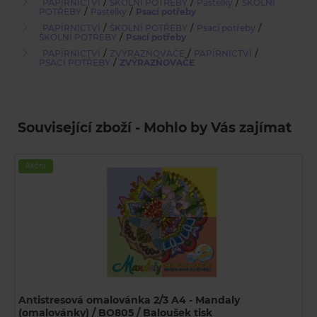
/
/
/
PAPÍRNICTVÍ
ŠKOLNÍ POTŘEBY
Pastelky
ŠKOLNÍ
/
/
POTŘEBY
Pastelky
Psací potřeby
/
/
/
PAPÍRNICTVÍ
ŠKOLNÍ POTŘEBY
Psací potřeby
/
ŠKOLNÍ POTŘEBY
Psací potřeby
/
/
/
PAPÍRNICTVÍ
ZVÝRAZŇOVAČE
PAPÍRNICTVÍ
/
PSACÍ POTŘEBY
ZVÝRAZŇOVAČE
Související zboží - Mohlo by Vás zajímat
Akční
Antistresová omalovánka 2/3 A4 - Mandaly
(omalovánky) / BO805 / Baloušek tisk