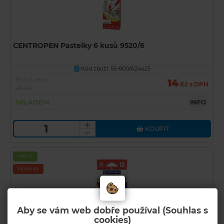
CENTROPEN Pastelky 6 kusů 9520/6
Kód zboží: 55-800/624425
U
Běžná cena
14
Kč s DPH
29 Kč
SKLADEM
INFO
KOUPIT
Akční
Novinka
Aby se vám web dobře používal (Souhlas s
cookies)