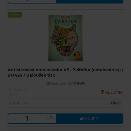
Akční
Antistresová omalovánka A5 - Zvířátka (omalovánky) /
BO424 / Baloušek tisk
Kód zboží: 55-11/21495
U
Běžná cena
7
Kč s DPH
15 Kč
SKLADEM
INFO
KOUPIT