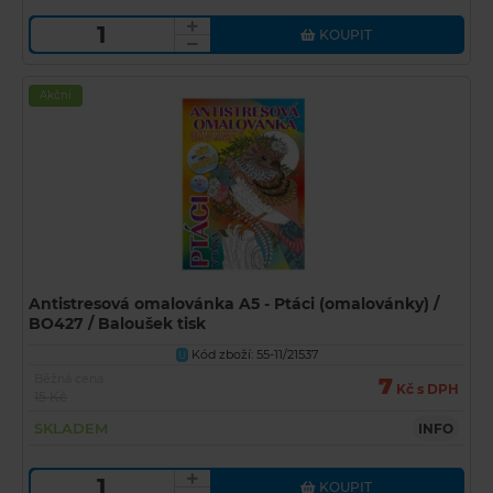
KOUPIT
Akční
Antistresová omalovánka A5 - Ptáci (omalovánky) /
BO427 / Baloušek tisk
Kód zboží: 55-11/21537
U
Běžná cena
7
Kč s DPH
15 Kč
SKLADEM
INFO
KOUPIT