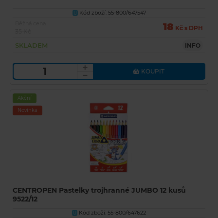
Kód zboží: 55-800/647547
U
Běžná cena
18
Kč s DPH
35 Kč
SKLADEM
INFO
KOUPIT
Akční
Novinka
CENTROPEN Pastelky trojhranné JUMBO 12 kusů
9522/12
Kód zboží: 55-800/647622
U