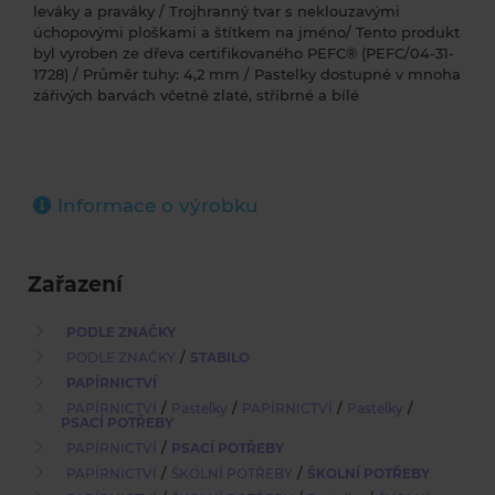
leváky a praváky / Trojhranný tvar s neklouzavými
úchopovými ploškami a štítkem na jméno/ Tento produkt
byl vyroben ze dřeva certifikovaného PEFC® (PEFC/04-31-
1728) / Průměr tuhy: 4,2 mm / Pastelky dostupné v mnoha
zářivých barvách včetně zlaté, stříbrné a bílé
Informace o výrobku
Zařazení
PODLE ZNAČKY
/
PODLE ZNAČKY
STABILO
PAPÍRNICTVÍ
/
/
/
/
PAPÍRNICTVÍ
Pastelky
PAPÍRNICTVÍ
Pastelky
PSACÍ POTŘEBY
/
PAPÍRNICTVÍ
PSACÍ POTŘEBY
/
/
PAPÍRNICTVÍ
ŠKOLNÍ POTŘEBY
ŠKOLNÍ POTŘEBY