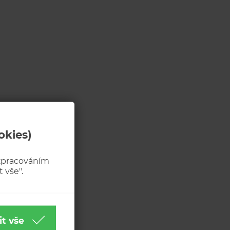
okies)
 zpracováním
 vše".
it vše