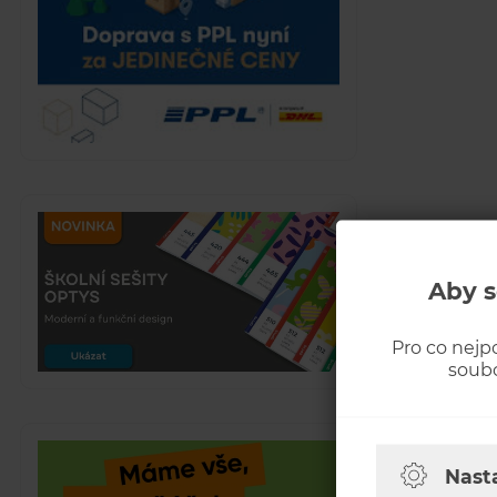
Aby s
Pro co nejp
soubo
Nast