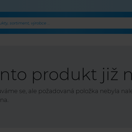
ty, sortiment, výrobce ...
nto produkt již n
áme se, ale požadovaná položka nebyla nalez
na.