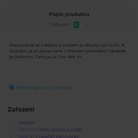
Popis produktu
Zařazení
3
Kovový tank se světlem a zvukem je dlouhý cca 12 cm. K
dispozici je již pouze tank v tmavém provedení. Obrázek
je ilustrační. Cena je za 1 ks. Věk: 3+
Informace o výrobku
Zařazení
HRAČKY
/
HRAČKY
AUTA, LETADLA, LODĚ
/
HRAČKY
HRAČKY PRO HOLKY