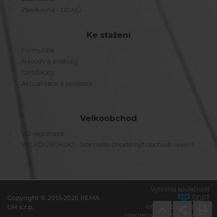
Zásilkovna - DOMŮ
Ke stažení
Formuláře
Návody a postupy
Certifikáty
Aktualizace a podpora
Velkoobchod
VO registrace
VELKOOBCHOD - Jste nebo chcete být obchodníkem?
Vytvořila společnost
Copyright © 2013-2026 REMA
UH s.r.o.
Informační systémy a
internetové obchody na míru