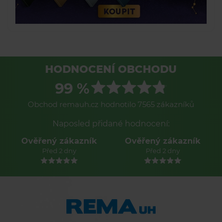
HODNOCENÍ OBCHODU
99 %
Obchod remauh.cz hodnotilo 7565 zákazníků
Naposled přidané hodnocení:
Ověřený zákazník
Ověřený zákazník
Před 2 dny
Před 2 dny