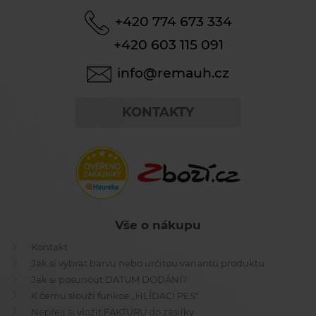
+420 774 673 334
+420 603 115 091
info@remauh.cz
KONTAKTY
Vše o nákupu
Kontakt
Jak si vybrat barvu nebo určitou variantu produktu
Jak si posunout DATUM DODÁNÍ?
K čemu slouží funkce ,,HLÍDACÍ PES"
Nepřeji si vložit FAKTURU do zásilky