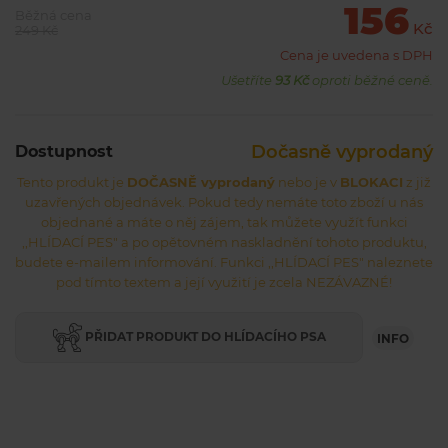
156
Běžná cena
Kč
249 Kč
Cena je uvedena s DPH
Ušetříte
93 Kč
oproti běžné ceně.
Dočasně vyprodaný
Dostupnost
Tento produkt je
DOČASNĚ vyprodaný
nebo je v
BLOKACI
z již
uzavřených objednávek. Pokud tedy nemáte toto zboží u nás
objednané a máte o něj zájem, tak můžete využít funkci
,,HLÍDACÍ PES" a po opětovném naskladnění tohoto produktu,
budete e-mailem informování. Funkci ,,HLÍDACÍ PES" naleznete
pod tímto textem a její využití je zcela NEZÁVAZNÉ!
PŘIDAT PRODUKT DO HLÍDACÍHO PSA
INFO