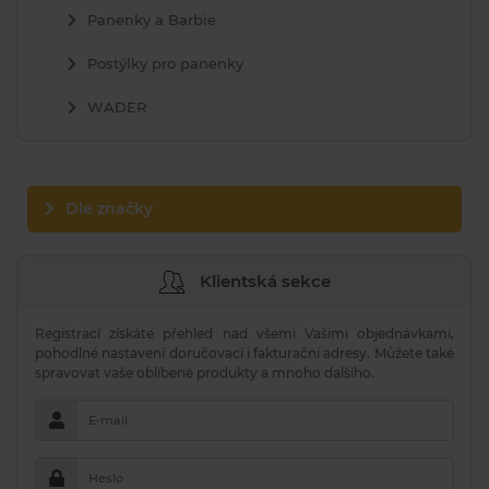
Panenky a Barbie
Postýlky pro panenky
WADER
Dle značky
Klientská sekce
Registrací získáte přehled nad všemi Vašimi objednávkami,
pohodlné nastavení doručovací i fakturační adresy. Můžete také
spravovat vaše oblíbené produkty a mnoho dalšího.
E-mail
Heslo