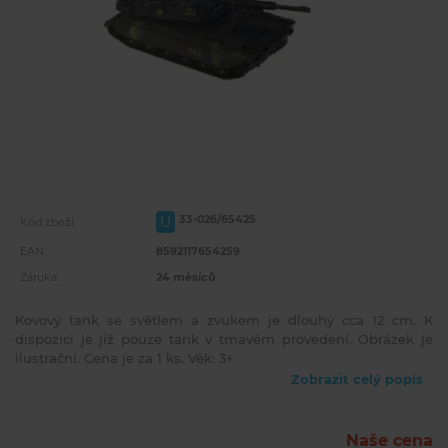
33-026/65425
U
Kód zboží:
EAN:
8592117654259
Záruka:
24 měsíců
Kovový tank se světlem a zvukem je dlouhý cca 12 cm. K
dispozici je již pouze tank v tmavém provedení. Obrázek je
ilustrační. Cena je za 1 ks. Věk: 3+
Zobrazit celý popis
Naše cena