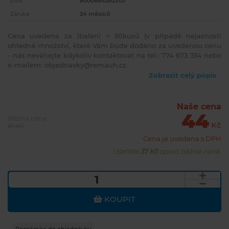
EAN:
8000664262303
Záruka:
24 měsíců
Cena uvedena za 1balení = 50kusů (v případě nejasností
ohledně množství, které Vám bude dodáno za uvedenou cenu
- nás neváhejte kdykoliv kontaktovat na tel.: 774 673 334 nebo
e-mailem: objednavky@remauh.cz
Zobrazit celý popis
Naše cena
44
Běžná cena
Kč
81 Kč
Cena je uvedena s DPH
Ušetříte
37 Kč
oproti běžné ceně.
KOUPIT
Poznámka do objednávky