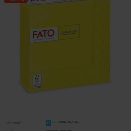
55-61/00/262303
U
Kód zboží: