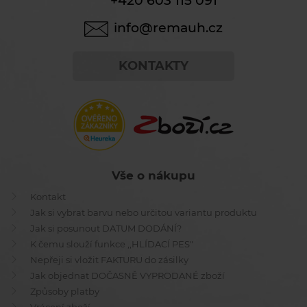
+420 603 115 091
info@remauh.cz
KONTAKTY
Vše o nákupu
Kontakt
Jak si vybrat barvu nebo určitou variantu produktu
Jak si posunout DATUM DODÁNÍ?
K čemu slouží funkce ,,HLÍDACÍ PES"
Nepřeji si vložit FAKTURU do zásilky
Jak objednat DOČASNĚ VYPRODANÉ zboží
Způsoby platby