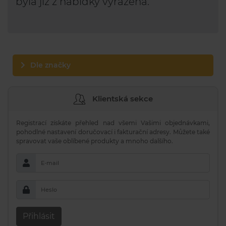
byla již z nabídky vyřazena.
Dle značky
Klientská sekce
Registrací získáte přehled nad všemi Vašimi objednávkami,
pohodlné nastavení doručovací i fakturační adresy. Můžete také
spravovat vaše oblíbené produkty a mnoho dalšího.
E-mail
Heslo
Přihlásit