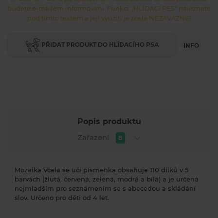
budete e-mailem informování. Funkci ,,HLÍDACÍ PES" naleznete
pod tímto textem a její využití je zcela NEZÁVAZNÉ!
PŘIDAT PRODUKT DO HLÍDACÍHO PSA
INFO
Popis produktu
Zařazení
8
Mozaika Včela se učí písmenka obsahuje 110 dílků v 5
barvách (žlutá, červená, zelená, modrá a bílá) a je určená
nejmladším pro seznámením se s abecedou a skládání
slov. Určeno pro děti od 4 let.