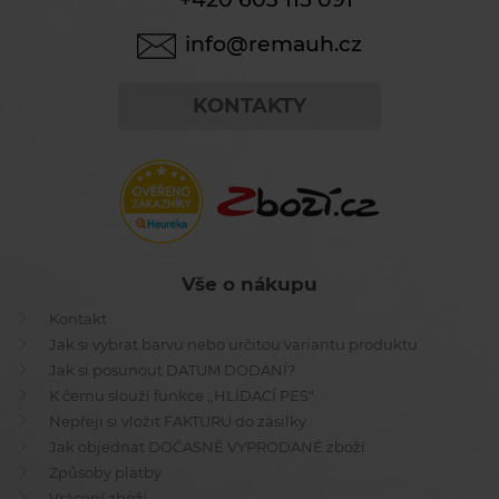
info@remauh.cz
KONTAKTY
Vše o nákupu
Kontakt
Jak si vybrat barvu nebo určitou variantu produktu
Jak si posunout DATUM DODÁNÍ?
K čemu slouží funkce ,,HLÍDACÍ PES"
Nepřeji si vložit FAKTURU do zásilky
Jak objednat DOČASNĚ VYPRODANÉ zboží
Způsoby platby
Vrácení zboží