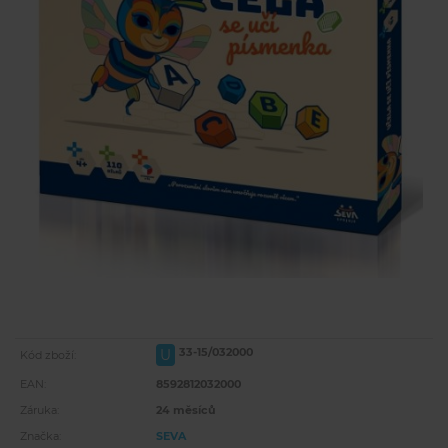
33-15/032000
U
Kód zboží:
EAN:
8592812032000
Záruka:
24 měsíců
Značka:
SEVA