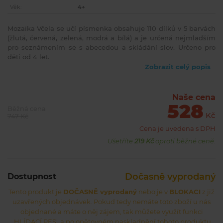
Věk:
4+
Mozaika Včela se učí písmenka obsahuje 110 dílků v 5 barvách
(žlutá, červená, zelená, modrá a bílá) a je určená nejmladším
pro seznámením se s abecedou a skládání slov. Určeno pro
děti od 4 let.
Zobrazit celý popis
Naše cena
528
Běžná cena
Kč
747 Kč
Cena je uvedena s DPH
Ušetříte
219 Kč
oproti běžné ceně.
Dočasně vyprodaný
Dostupnost
Tento produkt je
DOČASNĚ vyprodaný
nebo je v
BLOKACI
z již
uzavřených objednávek. Pokud tedy nemáte toto zboží u nás
objednané a máte o něj zájem, tak můžete využít funkci
,,HLÍDACÍ PES" a po opětovném naskladnění tohoto produktu,