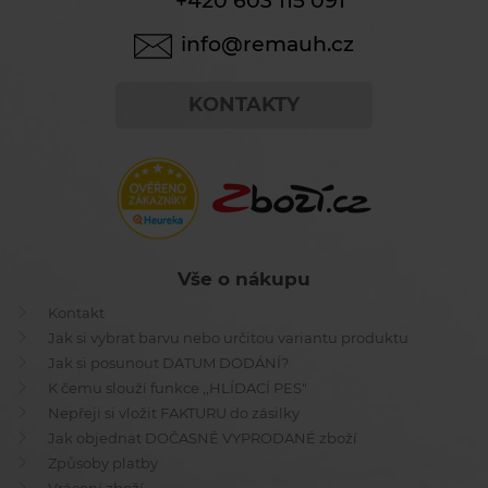
+420 603 115 091
info@remauh.cz
KONTAKTY
Vše o nákupu
Kontakt
Jak si vybrat barvu nebo určitou variantu produktu
Jak si posunout DATUM DODÁNÍ?
K čemu slouží funkce ,,HLÍDACÍ PES"
Nepřeji si vložit FAKTURU do zásilky
Jak objednat DOČASNĚ VYPRODANÉ zboží
Způsoby platby