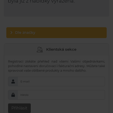
byla již z nabídky vyřazena.
Dle značky
Klientská sekce
Registrací získáte přehled nad všemi Vašimi objednávkami,
pohodlné nastavení doručovací i fakturační adresy. Můžete také
spravovat vaše oblíbené produkty a mnoho dalšího.
E-mail
Heslo
Přihlásit