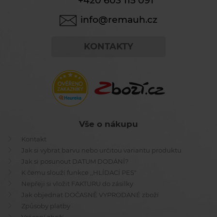
+420 603 115 091
info@remauh.cz
KONTAKTY
Vše o nákupu
Kontakt
Jak si vybrat barvu nebo určitou variantu produktu
Jak si posunout DATUM DODÁNÍ?
K čemu slouží funkce ,,HLÍDACÍ PES"
Nepřeji si vložit FAKTURU do zásilky
Jak objednat DOČASNĚ VYPRODANÉ zboží
Způsoby platby