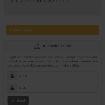
byla již z nabídky vyřazena.
Dle značky
Klientská sekce
Registrací získáte přehled nad všemi Vašimi objednávkami,
pohodlné nastavení doručovací i fakturační adresy. Můžete také
spravovat vaše oblíbené produkty a mnoho dalšího.
E-mail
Heslo
Přihlásit