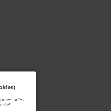
okies)
 zpracováním
 vše".