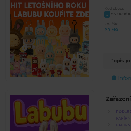
Kód zboží:
55-009/0
U
Značka:
PRIMO
Popis p
Info
Zařazení
PODLE 
PAPÍRN
PAPÍRN