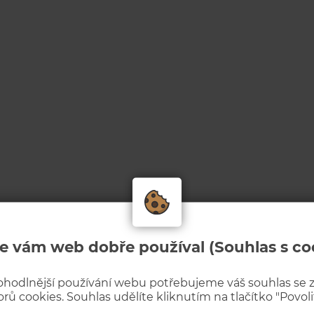
e vám web dobře používal (Souhlas s co
ohodlnější používání webu potřebujeme váš souhlas se
rů cookies. Souhlas udělíte kliknutím na tlačítko "Povolit