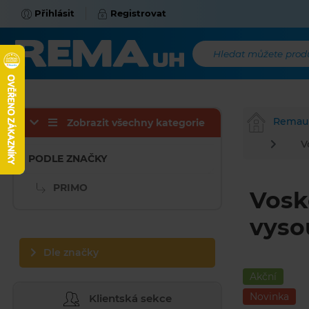
Přihlásit
Registrovat
Hledat můžete produk
Remau
Zobrazit všechny kategorie
V
PODLE ZNAČKY
PRIMO
Vosk
vyso
Dle značky
Akční
Novinka
Klientská sekce