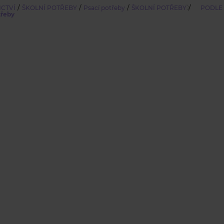
/
/
/
/
ICTVÍ
ŠKOLNÍ POTŘEBY
Psací potřeby
ŠKOLNÍ POTŘEBY
PODLE
třeby