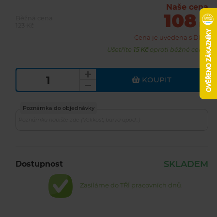
Naše cena
108
Běžná cena
Kč
123 Kč
Cena je uvedena s DPH
Ušetříte
15 Kč
oproti běžné ceně.
KOUPIT
Poznámka do objednávky
SKLADEM
Dostupnost
Zasíláme do TŘÍ pracovních dnů.