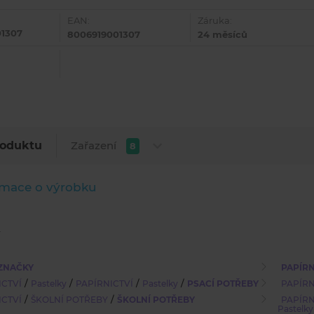
EAN:
Záruka:
01307
8006919001307
24 měsíců
Zařazení
roduktu
8
rmace o výrobku
ZNAČKY
PAPÍRN
/
/
/
/
ICTVÍ
Pastelky
PAPÍRNICTVÍ
Pastelky
PSACÍ POTŘEBY
PAPÍRN
/
/
ICTVÍ
ŠKOLNÍ POTŘEBY
ŠKOLNÍ POTŘEBY
PAPÍRN
Pastelky