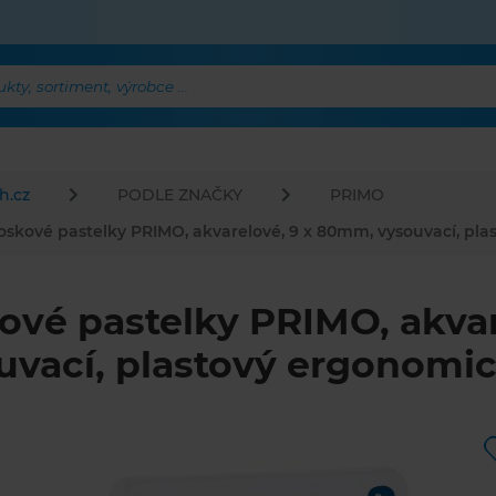
ty, sortiment, výrobce ...
h.cz
PODLE ZNAČKY
PRIMO
oskové pastelky PRIMO, akvarelové, 9 x 80mm, vysouvací, pla
ové pastelky PRIMO, akva
uvací, plastový ergonomic