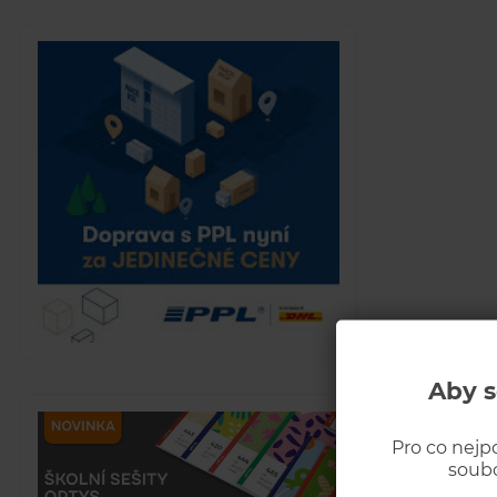
Aby s
Pro co nejp
soubo