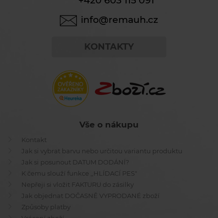
+420 603 115 091
info@remauh.cz
KONTAKTY
Vše o nákupu
Kontakt
Jak si vybrat barvu nebo určitou variantu produktu
Jak si posunout DATUM DODÁNÍ?
K čemu slouží funkce ,,HLÍDACÍ PES"
Nepřeji si vložit FAKTURU do zásilky
Jak objednat DOČASNĚ VYPRODANÉ zboží
Způsoby platby